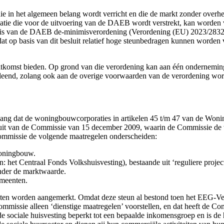
 in het algemeen belang wordt verricht en die de markt zonder overhe
nsatie die voor de uitvoering van de DAEB wordt verstrekt, kan worde
sis van de DAEB de-minimisverordening (Verordening (EU) 2023/2832) 
t op basis van dit besluit relatief hoge steunbedragen kunnen worden 
komst bieden. Op grond van die verordening kan aan één onderneming 
eend, zolang ook aan de overige voorwaarden van de verordening wor
lang dat de woningbouwcorporaties in artikelen 45 t/m 47 van de Woni
sluit van de Commissie van 15 december 2009, waarin de Commissie de 
 Commissie de volgende maatregelen onderscheiden:
Woningbouw.
et Centraal Fonds Volkshuisvesting), bestaande uit ‘reguliere projects
nder de marktwaarde.
emeenten.
ten worden aangemerkt. Omdat deze steun al bestond toen het EEG-Ver
missie alleen ‘dienstige maatregelen’ voorstellen, en dat heeft de Co
e sociale huisvesting beperkt tot een bepaalde inkomensgroep en is d