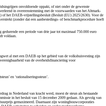
idsingrijpen onvoldoende oppakt, of niet onder de gewenste
n verleend in overeenstemming met de voorwaarden van het Altmark-
of het DAEB-vrijstellingsbesluit (Besluit (EU) 2025/2630). Voor de
verstrekt (zonder dat een aanbestedings- of benchmarkprocedure hoeft
gedurende een periode van drie jaar tot maximaal 750.000 euro
dt voldaan.
ngwet al met een DAEB op het gebied van de volkshuisvesting zijn
verenigbaarheid van de overheidsfinanciering voor
teun’ en ‘rationaliseringssteun’.
drag in Nederland van kracht werd, moest de steun als bestaande
mmissie in het besluit van 15 december 2009 gedaan. Als gevolg van
e huurprijs gemaximeerd. Daarnaast zijn woningbouwcorporaties