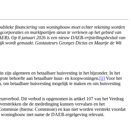
e publieke financiering van woningbouw moet echter rekening worden
gcorporaties en marktpartijen steun te verlenen op het gebied van
AEB). Op 8 januari 2026 is een nieuw DAEB-vrijstellingsbesluit van
jk wordt gemaakt. Gastauteurs Georges Dictus en Maartje de Wit
 zijn algemeen en betaalbare huisvesting in het bijzonder. In het
grote behoefte aan betaalbare huur- en koopwoningen.
[1]
Voor het
n, om betaalbare huisvesting mogelijk te maken en om huisvesting
eunverbod. Dit verbod is opgenomen in artikel 107 van het Verdrag
verstrekken die de mededinging kunnen vervalsen en het
 Commissie (hierna: Commissie) en kan niet worden verstrekt voordat
voor woningbouw met name de DAEB-regelgeving relevant.