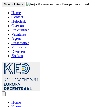
Menu sluiten×
Home
Contact
Helpdesk
Over ons
Praktijkraad
Vacatures
Agenda
Presentaties
Publicaties
Diensten
Zoeken
Home
Nieuws