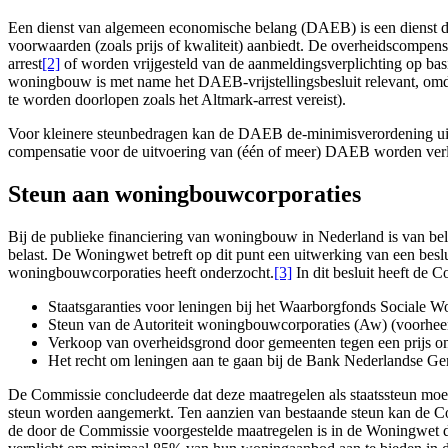
Een dienst van algemeen economische belang (DAEB) is een dienst die
voorwaarden (zoals prijs of kwaliteit) aanbiedt. De overheidscompe
arrest
[2]
of worden vrijgesteld van de aanmeldingsverplichting op ba
woningbouw is met name het DAEB-vrijstellingsbesluit relevant, omda
te worden doorlopen zoals het Altmark-arrest vereist).
Voor kleinere steunbedragen kan de DAEB de-minimisverordening uit
compensatie voor de uitvoering van (één of meer) DAEB worden verl
Steun aan woningbouwcorporaties
Bij de publieke financiering van woningbouw in Nederland is van be
belast. De Woningwet betreft op dit punt een uitwerking van een be
woningbouwcorporaties heeft onderzocht.
[3]
In dit besluit heeft de
Staatsgaranties voor leningen bij het Waarborgfonds Sociale 
Steun van de Autoriteit woningbouwcorporaties (Aw) (voorheen: h
Verkoop van overheidsgrond door gemeenten tegen een prijs o
Het recht om leningen aan te gaan bij de Bank Nederlandse G
De Commissie concludeerde dat deze maatregelen als staatssteun moe
steun worden aangemerkt. Ten aanzien van bestaande steun kan de Com
de door de Commissie voorgestelde maatregelen is in de Woningwet d