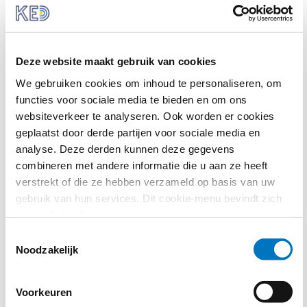
verplaatsen van defensieproducten binnen de EU. De Raad en
het Parlement moeten het akkoord nog formeel bekrachtigen.
Wat betekent dit voor decentrale
Deze website maakt gebruik van cookies
overheden?
We gebruiken cookies om inhoud te personaliseren, om
functies voor sociale media te bieden en om ons
In directe zin weinig. De richtlijn defensie- en
websiteverkeer te analyseren. Ook worden er cookies
veiligheidsaanbestedingen geldt voor elke aanbestedende
geplaatst door derde partijen voor sociale media en
dienst die defensiematerieel of gevoelige veiligheidsgoederen
analyse. Deze derden kunnen deze gegevens
inkoopt. In Nederland doet in de praktijk vooral het Ministerie
combineren met andere informatie die u aan ze heeft
van Defensie dat. Gemeenten, provincies en waterschappen
verstrekt of die ze hebben verzameld op basis van uw
vallen hier doorgaans niet onder. Toch moeten ook lokale
gebruik van hun services. Dit cookie-menu bevindt zich
overheden aan de richtlijn voldoen wanneer zij opdrachten met
nog in de testfase.
gerubriceerde informatie plaatsen. Dat speelt met name bij
Toestemmingsselectie
veiligheidsregio’s en blijft uitzonderlijk.
Noodzakelijk
De werkelijke decentrale relevantie ligt in het signaal dat dit
akkoord afgeeft. De Europese Commissie hervormt het
Voorkeuren
aanbestedingsrecht breed. Zij herziet de algemene