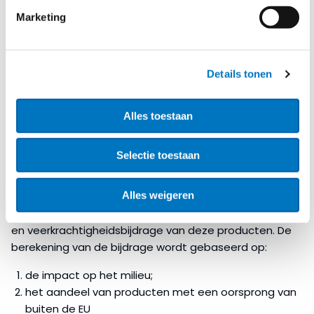
dat een autoriteit vindt dat een project uitzonderlijke
Marketing
risico’s voor de gezondheid en veiligheid van
werknemers of inwoners met zich meebrengt, dan kan
dit proces met nogmaals 6 maanden verlengd
worden.
Details tonen
Aanbestedingen van net-zero
Alles toestaan
producten
De Commissie introduceert verder nieuwe regels over
Selectie toestaan
de aanbesteding van net-zero producten om de
duurzaamheid hiervan te stimuleren. Zo moeten
Alles weigeren
overheden bij aanbestedingen van net-zero
producten rekening houden met de duurzaamheids-
en veerkrachtigheidsbijdrage van deze producten. De
berekening van de bijdrage wordt gebaseerd op:
de impact op het milieu;
het aandeel van producten met een oorsprong van
buiten de EU