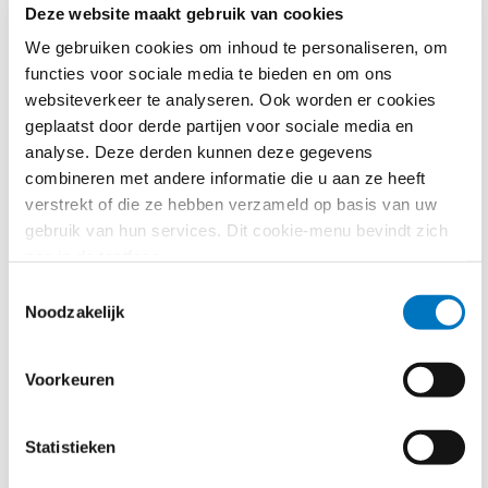
18 maanden voor de bouw van net-zero industrie
Deze website maakt gebruik van cookies
projecten met een opwekkingscapaciteit van meer
We gebruiken cookies om inhoud te personaliseren, om
dan 1 gigawatt.
functies voor sociale media te bieden en om ons
18 maanden voor net-zero industrie projecten
websiteverkeer te analyseren. Ook worden er cookies
waarvan de opwekkingscapaciteit niet in gigawatt
geplaatst door derde partijen voor sociale media en
berekend kan worden.
analyse. Deze derden kunnen deze gegevens
Strategische net-zero projecten:
combineren met andere informatie die u aan ze heeft
verstrekt of die ze hebben verzameld op basis van uw
9 maanden voor de bouw van strategische net-
gebruik van hun services. Dit cookie-menu bevindt zich
zero projecten met een opwekkingscapaciteit van
nog in de testfase.
minder dan 1 gigawatt.
Toestemmingsselectie
12 maanden voor de bouw van strategische net-
Noodzakelijk
zero projecten met een opwekkingscapaciteit van
meer dan 1 gigawatt.
18 maanden voor CO2-opslag projecten.
Voorkeuren
In bijzondere gevallen kan de procedure met 1 maand
verlengd worden op basis van de aard, complexiteit,
Statistieken
locatie, of grootte van het project. Mocht het zo zijn