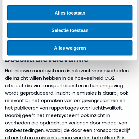
onderhouden van vervoersinfrastructuur wordt
aanleiding gezien om geharmoniseerde regels door
Alles toestaan
te voeren om de uitstoot die deze bedrijven
produceren in kaart te brengen. Het gaat hierbij om
de uitstoot van CO2 en andere broeikasgassen die
Selectie toestaan
een bepaalde stralingsforcering hebben en daarmee
invloed hebben op het broeikaseffect, zoals stikstof.
Alles weigeren
Decentrale relevantie
Het nieuwe meetsysteem is relevant voor overheden
die inzicht willen hebben in de hoeveelheid CO2-
uitstoot die via transportdiensten in hun omgeving
wordt geproduceerd. Inzicht in emissies is daarbij ook
relevant bij het opmaken van omgevingsplannen en
het publiceren van rapportages over luchtkwaliteit.
Daarbij geeft het meetsysteem ook inzicht in
overheden die opdrachten verlenen door middel van
aanbestedingen, waarbij de door een transportbedrijf
uitgestoten emissies kunnen worden betrokken. Er is