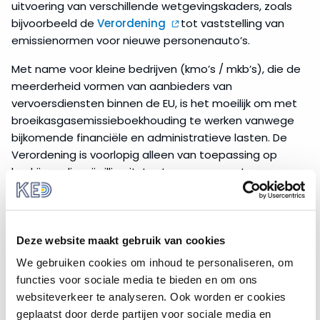
uitvoering van verschillende wetgevingskaders, zoals
bijvoorbeeld de
Verordening
tot vaststelling van
emissienormen voor nieuwe personenauto’s.
Met name voor kleine bedrijven (kmo’s / mkb’s), die de
meerderheid vormen van aanbieders van
vervoersdiensten binnen de EU, is het moeilijk om met
broeikasgasemissieboekhouding te werken vanwege
bijkomende financiële en administratieve lasten. De
Verordening is voorlopig alleen van toepassing op
bedrijven die vrijwillig uitstootgegevens met
betrekking tot transport publiceren of die hier al toe
verplicht zijn op grond van nationale of Europese
wetgeving.
Deze website maakt gebruik van cookies
European Union Emission
We gebruiken cookies om inhoud te personaliseren, om
Trading System
functies voor sociale media te bieden en om ons
websiteverkeer te analyseren. Ook worden er cookies
Bedrijven in verschillende economische sectoren zijn al
geplaatst door derde partijen voor sociale media en