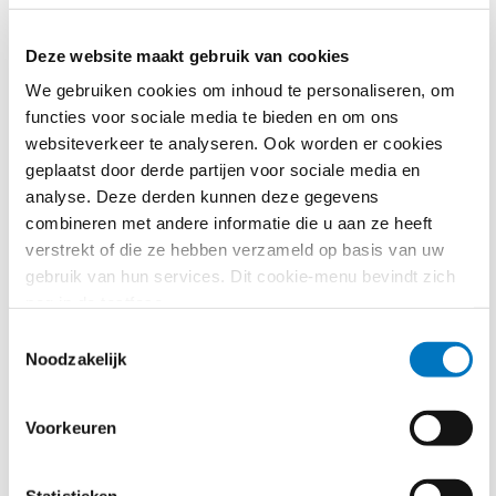
gebieden te bevorderen. De Raad wil een langere
overgangsperiode voor kleine gemeenten.
Deze website maakt gebruik van cookies
Voor gemeenten met minder dan 3.500 inwoners
We gebruiken cookies om inhoud te personaliseren, om
wordt het mogelijk om de standaard
functies voor sociale media te bieden en om ons
overgangsperiode van 24 maanden te verlengen met
websiteverkeer te analyseren. Ook worden er cookies
nog eens 12 maanden. Zo hebben gemeenten die
geplaatst door derde partijen voor sociale media en
minder capaciteit en kennis in huis hebben vanwege
analyse. Deze derden kunnen deze gegevens
hun omvang toch genoeg tijd om zich aan te passen
combineren met andere informatie die u aan ze heeft
aan de nieuwe regels.
verstrekt of die ze hebben verzameld op basis van uw
gebruik van hun services. Dit cookie-menu bevindt zich
Decentrale Relevantie
nog in de testfase.
De nieuwe Gigabit Infrastructuur Verordening is
Toestemmingsselectie
Noodzakelijk
relevant voor decentrale overheden omdat
netwerkaanbieders worden ingezet om de netwerken
uit te rollen en gemeenten geven de vergunningen
Voorkeuren
hiervoor uit.
Daarnaast krijgen decentrale overheden zelf ook te