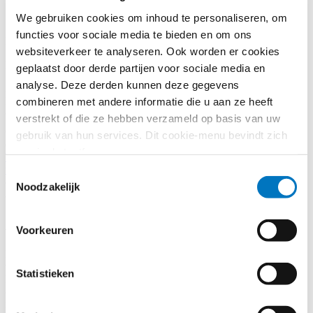
Wegvervoer
Vervoer
We gebruiken cookies om inhoud te personaliseren, om
functies voor sociale media te bieden en om ons
Publicatie: 6 november 2023
websiteverkeer te analyseren. Ook worden er cookies
Door:
Wout van Hulst
geplaatst door derde partijen voor sociale media en
analyse. Deze derden kunnen deze gegevens
Dit nieuwsbericht is gearchiveerd. Informatie en links in dit bericht
kunnen verouderd zijn.
combineren met andere informatie die u aan ze heeft
verstrekt of die ze hebben verzameld op basis van uw
Op 24 oktober heeft de Commissie milieubeheer, volksgezondheid
gebruik van hun services. Dit cookie-menu bevindt zich
en voedselveiligheid (ENVI) ingestemd met een aanpassing van
nog in de testfase.
Verordening 2019/1242 tot vaststelling van CO2-emissienormen
voor nieuwe zware bedrijfsvoertuigen
. Hiermee worden de CO2-
Toestemmingsselectie
emissievoorschriften voor nieuwe zware bedrijfsvoertuigen
Noodzakelijk
aangescherpt
Aanscherpingen
Voorkeuren
De wijziging heeft als gevolg dat nieuwe stadsbussen vanaf 2030
volledig emissievrij moeten zijn. Deze eis vervangt de eis van het
Statistieken
huidige artikel 1 sub b van 30% vermindering voor 2030 ten
opzichte van 2005. Er bestaat onder de voorgestelde Verordening de
mogelijkheid om voor de eis van emissievrije bussen tot 2035