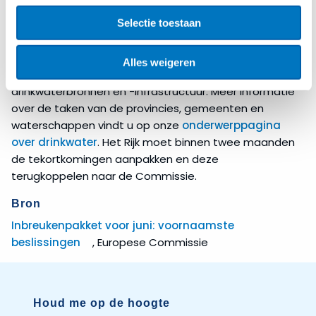
bevorderen. Drinkwaterbedrijven moeten ervoor
Selectie toestaan
zorgen dat zij drinkwater van goede kwaliteit leveren.
Voor decentrale overheden ligt de
Alles weigeren
(mede)verantwoordelijkheid bij het beschermen van
drinkwaterbronnen en -infrastructuur. Meer informatie
over de taken van de provincies, gemeenten en
waterschappen vindt u op onze
onderwerppagina
over drinkwater
. Het Rijk moet binnen twee maanden
de tekortkomingen aanpakken en deze
terugkoppelen naar de Commissie.
Bron
Inbreukenpakket voor juni: voornaamste
beslissingen
, Europese Commissie
Houd me op de hoogte