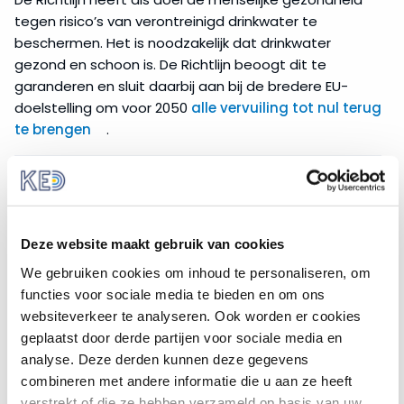
tegen risico’s van verontreinigd drinkwater te
beschermen. Het is noodzakelijk dat drinkwater
gezond en schoon is. De Richtlijn beoogt dit te
garanderen en sluit daarbij aan bij de bredere EU-
doelstelling om voor 2050
alle vervuiling tot nul terug
te brengen
.
De Richtlijn maakt gebruik van het begrip “voor
menselijke consumptie bestemd water”. Dit betekent
water dat mensen op allerlei manieren in het
huishouden kunnen gebruiken. Denk hierbij bijvoorbeeld
Deze website maakt gebruik van cookies
aan drinken, koken of eten klaarmaken. De kwaliteit
moet gelijk zijn ongeacht herkomst of vervoer. Onder
We gebruiken cookies om inhoud te personaliseren, om
de definitie valt ook al het water dat bedrijven
functies voor sociale media te bieden en om ons
gebruiken in het maken, behandelen en conserveren
websiteverkeer te analyseren. Ook worden er cookies
van goederen die mensen gebruiken.
geplaatst door derde partijen voor sociale media en
analyse. Deze derden kunnen deze gegevens
De herschikte Drinkwaterrichtlijn voorziet in
combineren met andere informatie die u aan ze heeft
geactualiseerde waterkwaliteitsnormen, het
verstrekt of die ze hebben verzameld op basis van uw