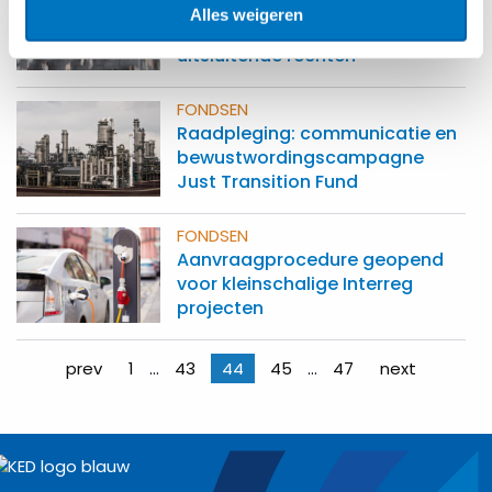
KED legt uit: Alleenrechten,
Alles weigeren
bijzondere rechten en
uitsluitende rechten
FONDSEN
Raadpleging: communicatie en
bewustwordingscampagne
Just Transition Fund
FONDSEN
Aanvraagprocedure geopend
voor kleinschalige Interreg
projecten
Berichten
prev
1
…
43
44
45
…
47
next
paginering