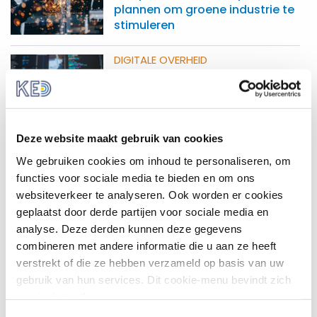
plannen om groene industrie te
stimuleren
DIGITALE OVERHEID
Tijdlijn wet- en regelgeving
digitalisering
EUROPESE UNIE
Deze website maakt gebruik van cookies
Pre­ju­di­ciële vra­gen gesteld
We gebruiken cookies om inhoud te personaliseren, om
over Ne­der­lands in­bur­ge­
functies voor sociale media te bieden en om ons
rings­stel­sel
websiteverkeer te analyseren. Ook worden er cookies
geplaatst door derde partijen voor sociale media en
VRIJ VERKEER
analyse. Deze derden kunnen deze gegevens
30 jaar interne markt
combineren met andere informatie die u aan ze heeft
verstrekt of die ze hebben verzameld op basis van uw
gebruik van hun services. Dit cookie-menu bevindt zich
nog in de testfase.
DIGITALE OVERHEID
Digitalisering: onderzoek naar