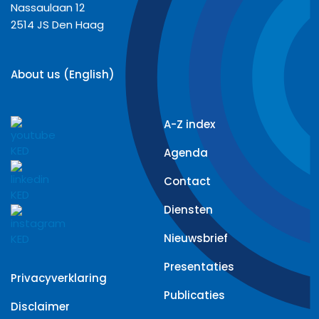
Nassaulaan 12
2514 JS Den Haag
About us (English)
A-Z index
Agenda
Contact
Diensten
Nieuwsbrief
Presentaties
Privacyverklaring
Publicaties
Disclaimer