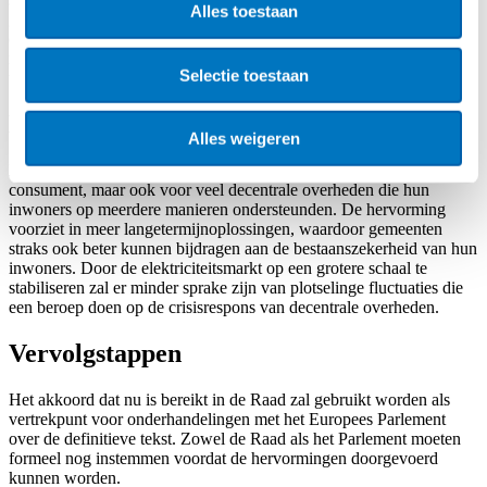
Alles toestaan
garanderen. Daarnaast zijn de bepalingen die gaan over
consumentenbescherming verder verduidelijkt en zijn de
mogelijkheden voor het reguleren van prijzen tijdens een crisis
Selectie toestaan
uitgebreid.
Decentrale relevantie
Alles weigeren
De energiecrisis in 2022 was niet alleen belastend voor de
consument, maar ook voor veel decentrale overheden die hun
inwoners op meerdere manieren ondersteunden. De hervorming
voorziet in meer langetermijnoplossingen, waardoor gemeenten
straks ook beter kunnen bijdragen aan de bestaanszekerheid van hun
inwoners. Door de elektriciteitsmarkt op een grotere schaal te
stabiliseren zal er minder sprake zijn van plotselinge fluctuaties die
een beroep doen op de crisisrespons van decentrale overheden.
Vervolgstappen
Het akkoord dat nu is bereikt in de Raad zal gebruikt worden als
vertrekpunt voor onderhandelingen met het Europees Parlement
over de definitieve tekst. Zowel de Raad als het Parlement moeten
formeel nog instemmen voordat de hervormingen doorgevoerd
kunnen worden.