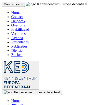
Menu sluiten×
Home
Contact
Helpdesk
Over ons
Praktijkraad
Vacatures
Agenda
Presentaties
Publicaties
Diensten
Zoeken
Home
Nieuws