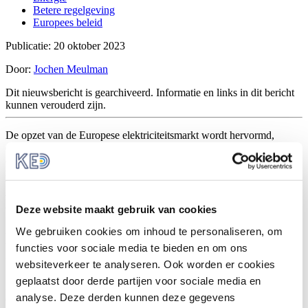
Betere regelgeving
Europees beleid
Publicatie: 20 oktober 2023
Door:
Jochen Meulman
Dit nieuwsbericht is gearchiveerd. Informatie en links in dit bericht
kunnen verouderd zijn.
De opzet van de Europese elektriciteitsmarkt wordt hervormd,
daarover heeft de Raad van Ministers van de Europese Unie een
akkoord bereikt. Het doel daarvan is om de elektriciteitsprijzen
minder afhankelijk te maken van de markt voor fossiele
brandstoffen, aangezien deze nogal wisselvallig kan zijn. Hiermee
wil de Raad zorgen voor een meer stabiliteit meer en bescherming
Deze website maakt gebruik van cookies
van de consument.
We gebruiken cookies om inhoud te personaliseren, om
Hervorming als antwoord op de
functies voor sociale media te bieden en om ons
energiecrisis
websiteverkeer te analyseren. Ook worden er cookies
geplaatst door derde partijen voor sociale media en
De EU-brede energiecrisis van 2022 heeft een groot effect gehad op
analyse. Deze derden kunnen deze gegevens
de elektriciteitsmarkt. De elektriciteitsprijs is nu voornamelijk