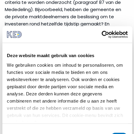
criteria te worden onderzocht (paragraaf 87 van de
Mededeling). Bijvoorbeeld, hebben de gemeente en
de private marktdeelnemers de beslissing om te
investeren rond hetzelfde tijdstip gemaakt? En
hebben zij dezelfde uitgangspositie ten opzichte van
de onderneming waarin wordt geïnvesteerd?
Daarnaast moet worden gekeken of de investeringen
van private partijen in de betreffende onderneming
Deze website maakt gebruik van cookies
significant zijn en niet louter symbolisch of marginaal.
We gebruiken cookies om inhoud te personaliseren, om
Wanneer er namelijk sprake zou zijn van een louter
functies voor sociale media te bieden en om ons
symbolische investering door private partijen in een
websiteverkeer te analyseren. Ook worden er cookies
publiek-privaat partnerschap kan de investering van
geplaatst door derde partijen voor sociale media en
de overheid niet worden beschouwd op voet van
analyse. Deze derden kunnen deze gegevens
gelijkheid.
combineren met andere informatie die u aan ze heeft
2. Aankoop en verkoop van
verstrekt of die ze hebben verzameld op basis van uw
goederen en diensten via een
gebruik van hun services. Dit cookie-menu bevindt zich
nog in de testfase.
inschrijvingsprocedure
Toestemmingsselectie