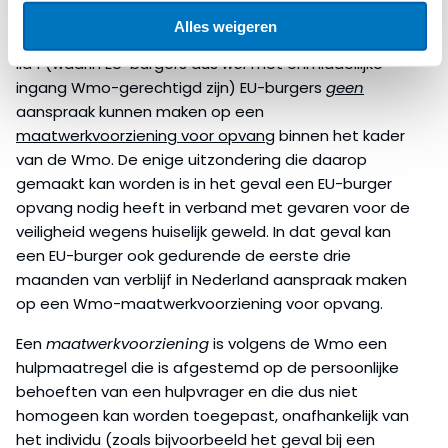
Deze bepaling moet samen worden gelezen met
Alles weigeren
artikel 1.2.2 lid 2 Wmo. Hierin staat dat, in afwijking van
lid 1 (waarin EU-burgers dus
wel
met onmiddellijke
ingang Wmo-gerechtigd zijn) EU-burgers
geen
aanspraak kunnen maken op een
maatwerkvoorziening voor opvang
binnen het kader
van de Wmo. De enige uitzondering die daarop
gemaakt kan worden is in het geval een EU-burger
opvang nodig heeft in verband met gevaren voor de
veiligheid wegens huiselijk geweld. In dat geval kan
een EU-burger ook gedurende de eerste drie
maanden van verblijf in Nederland aanspraak maken
op een Wmo-maatwerkvoorziening voor opvang.
Een
maatwerkvoorziening
is volgens de Wmo een
hulpmaatregel die is afgestemd op de persoonlijke
behoeften van een hulpvrager en die dus niet
homogeen kan worden toegepast, onafhankelijk van
het individu (zoals bijvoorbeeld het geval bij een