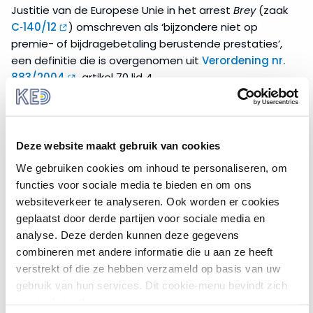
Justitie van de Europese Unie in het arrest
Brey
(zaak
C‑140/12
) omschreven als ‘bijzondere niet op
premie- of bijdragebetaling berustende prestaties’,
een definitie die is overgenomen uit
Verordening nr.
883/2004
, artikel 70 lid 4.
De prestaties, geleverd op basis van de Nederlandse
Wet maatschappelijke ondersteuning (Wmo) 2015
, voldoen aan deze beschrijving. Dit betekent echter
Deze website maakt gebruik van cookies
niet dat gemeenten EU-burgers gedurende de eerste
We gebruiken cookies om inhoud te personaliseren, om
drie maanden van hun verblijf in Nederland in alle
functies voor sociale media te bieden en om ons
gevallen Wmo-gebaseerde hulp kunnen weigeren.
websiteverkeer te analyseren. Ook worden er cookies
Nederland heeft er namelijk voor gekozen om een
geplaatst door derde partijen voor sociale media en
uitzondering te maken voor Wmo hulp en dit
analyse. Deze derden kunnen deze gegevens
grotendeels wel beschikbaar te stellen in de eerste
combineren met andere informatie die u aan ze heeft
drie maanden van verblijf.
verstrekt of die ze hebben verzameld op basis van uw
Recht op Wmo-voorzieningen
gebruik van hun services. Dit cookie-menu bevindt zich
nog in de testfase.
Artikel 1.2.2 lid 1 Wmo 2015 geeft aan dat