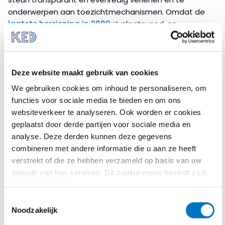
onderwerpen aan toezichtmechanismen. Omdat de
laatste herziening in 2009
plaatsvond, en
sindsdien belangrijke technologische,
markttechnische, en juridische ontwikkelingen hebben
plaatsgevonden (bijvoorbeeld door nieuwe
rechtspraak en door zaken die de Commissie heeft
Deze website maakt gebruik van cookies
behandeld) is nu een raadpleging geopend.
We gebruiken cookies om inhoud te personaliseren, om
functies voor sociale media te bieden en om ons
De Commissie vraagt om input over
websiteverkeer te analyseren. Ook worden er cookies
uitdagingen/belemmeringen die belanghebbenden
geplaatst door derde partijen voor sociale media en
ervaren bij het toepassing/interpretatie van de regels.
analyse. Deze derden kunnen deze gegevens
Daarom lanceert de Commissie zowel een
algemene
combineren met andere informatie die u aan ze heeft
openbare raadpleging
voor belanghebbenden,
verstrekt of die ze hebben verzameld op basis van uw
zoals bedrijven of organisaties, als een gerichte
gebruik van hun services. Dit cookie-menu bevindt zich
raadpleging voor deskundigen
waaronder
nog in de testfase.
marktdeelnemers, academici en overheidsinstanties
Toestemmingsselectie
met expertise en ervaring in de publieke
Noodzakelijk
omroepsector. Voor de raadpleging voor deskundigen