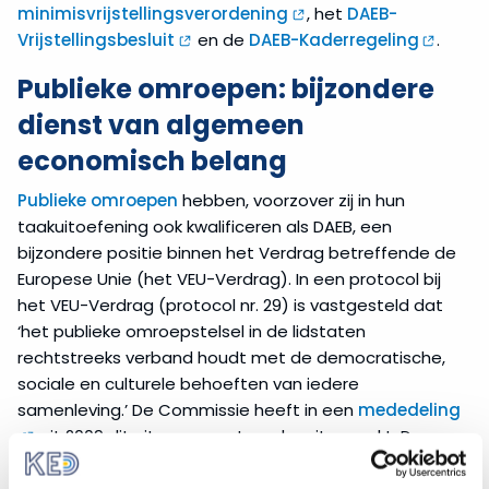
minimisvrijstellingsverordening
, het
DAEB-
Vrijstellingsbesluit
en de
DAEB-Kaderregeling
.
Publieke omroepen: bijzondere
dienst van algemeen
economisch belang
Publieke omroepen
hebben, voorzover zij in hun
taakuitoefening ook kwalificeren als DAEB, een
bijzondere positie binnen het Verdrag betreffende de
Europese Unie (het VEU-Verdrag). In een protocol bij
het VEU-Verdrag (protocol nr. 29) is vastgesteld dat
‘het publieke omroepstelsel in de lidstaten
rechtstreeks verband houdt met de democratische,
sociale en culturele behoeften van iedere
samenleving.’ De Commissie heeft in een
mededeling
uit 2009 dit uitgangspunt verder uitgewerkt. De
Commissie beschouwt de publieke omroep als een
bijzondere DAEB: de diensten van omroepen zijn