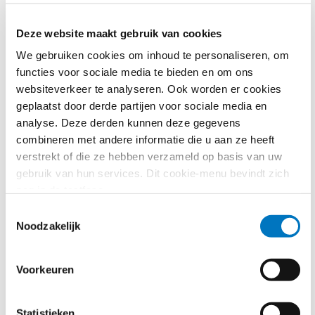
volgens de Commissie duidelijk economisch, maar
door de specifieke kernmerken van de dienst (bereik,
Deze website maakt gebruik van cookies
aanbod informatie, invloed op publieke opinie) niet te
We gebruiken cookies om inhoud te personaliseren, om
vergelijken met diensten in een andere economische
functies voor sociale media te bieden en om ons
sector. Dit betekent dat de Commissie
websiteverkeer te analyseren. Ook worden er cookies
dienstverlening door publieke omroepdiensten
geplaatst door derde partijen voor sociale media en
overwegend als DAEB bestempelt.
analyse. Deze derden kunnen deze gegevens
combineren met andere informatie die u aan ze heeft
Steun aan publieke omroepen:
verstrekt of die ze hebben verzameld op basis van uw
verschillende DAEB
gebruik van hun services. Dit cookie-menu bevindt zich
mogelijkheden
nog in de testfase.
Toestemmingsselectie
Bij compensatiesteun aan publieke omroepen is de
Noodzakelijk
DAEB-Kaderregeling niet van toepassing, zo blijkt ook
uit de
DAEB-gids 2013
. Derhalve kan bij DAEB steun
Voorkeuren
aan publieke omroepen onder bepaalde voorwaarden
mogelijk een beroep worden gedaan op de DAEB-de-
minimisverordening of op het DAEB-Vrijstellingsbesluit.
Statistieken