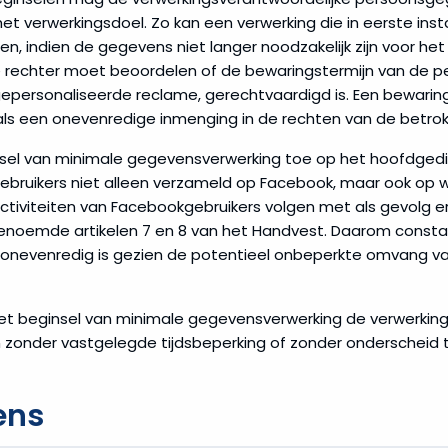
et verwerkingsdoel. Zo kan een verwerking die in eerste ins
n, indien de gegevens niet langer noodzakelijk zijn voor het 
e rechter moet beoordelen of de bewaringstermijn van de 
epersonaliseerde reclame, gerechtvaardigd is. Een bewarin
 als een onevenredige inmenging in de rechten van de betro
nsel van minimale gegevensverwerking toe op het hoofdged
ruikers niet alleen verzameld op Facebook, maar ook op w
eactiviteiten van Facebookgebruikers volgen met als gevolg e
enoemde artikelen 7 en 8 van het Handvest. Daarom consta
jk onevenredig is gezien de potentieel onbeperkte omvang v
et beginsel van minimale gegevensverwerking de verwerking
onder vastgelegde tijdsbeperking of zonder onderscheid t
ens