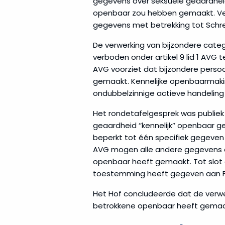
gegevens over seksuele geaardheid o
openbaar zou hebben gemaakt. Ver
gegevens met betrekking tot Schr
De verwerking van bijzondere cate
verboden onder artikel 9 lid 1 AVG te
AVG voorziet dat bijzondere perso
gemaakt. Kennelijke openbaarmakin
ondubbelzinnige actieve handeling 
Het rondetafelgesprek was publiek 
geaardheid ‘’kennelijk’’ openbaar
beperkt tot één specifiek gegeven ov
AVG mogen alle andere gegevens o
openbaar heeft gemaakt. Tot slot o
toestemming heeft gegeven aan Fac
Het Hof concludeerde dat de verw
betrokkene openbaar heeft gemaa