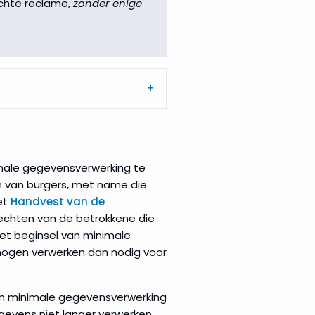
chte reclame,
zonder enige
male gegevensverwerking te
n van burgers, met name die
et
Handvest van de
rechten van de betrokkene die
et beginsel van minimale
mogen verwerken dan nodig voor
an minimale gegevensverwerking
gevens niet langer verwerken