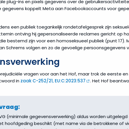
le plug-ins en pixels gegevens over de gebruikersactivitei
e gegevens koppelt Meta aan Facebookaccounts voor gepe
dens een publiek toegankelijk rondetafelgesprek zijn seksuel
ttemin ontving hij gepersonaliseerde reclames gericht op ho
ie bestemd zijn voor een homoseksueel publiek (punt 17). 
n van Schrems volgen en zo de gevoelige persoonsgegevens 
nsverwerking
prejudiciële vragen voor aan het Hof, maar trok de eerste e
twoord in
zaak C-252/21, EU:C:2023:537
. Het Hof beantwo
 vraag:
c), AVG (minimale gegevensverwerking) aldus worden uitgelegd
het hoofdgeding beschikt (met name via de betrokkene of vi