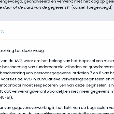
ngevoegd, geanalyseerd en verwerkt met het oog op geri
de duur of de aard van de gegevens
?’’ (cursief toegevoegd)
VG
rekking tot deze vraag:
 van de AVG weer om het belang van het beginsel van mini
an bescherming van fundamentele vrijheden en grondrechte
n bescherming van persoonsgegevens, artikelen 7 en 8 van h
r voorziet de AVG in cumulatieve verwerkingsbeginselen en 
antoonbaar moet respecteren. Een van deze beginselen is h
jft dat verwerkingsverantwoordelijken niet meer gegevens 
45-51).
r van gegevensverwerking in het licht van de beginselen v
eginselen mag de verwerkingsverantwoordelijke persoonsge