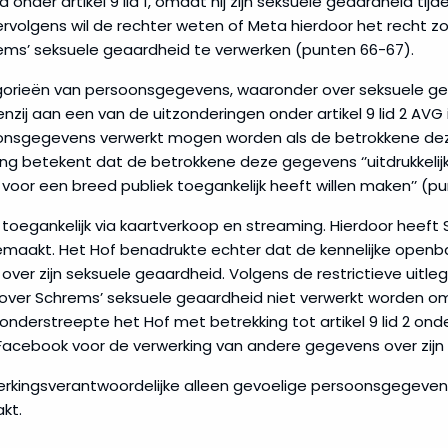
nder artikel 9 lid 1, omdat hij zijn seksuele geaardheid ti
volgens wil de rechter weten of Meta hierdoor het recht 
ems’ seksuele geaardheid te verwerken (punten 66-67).
gorieën van persoonsgegevens, waaronder over seksuele geaa
nzij aan een van de uitzonderingen onder artikel 9 lid 2 AVG is
onsgegevens verwerkt mogen worden als de betrokkene deze 
g betekent dat de betrokkene deze gegevens ‘’uitdrukkelij
voor een breed publiek toegankelijk heeft willen maken’’ (p
toegankelijk via kaartverkoop en streaming. Hierdoor heeft 
 gemaakt. Het Hof benadrukte echter dat de kennelijke open
er zijn seksuele geaardheid. Volgens de restrictieve uitleggi
ver Schrems’ seksuele geaardheid niet verwerkt worden om
nderstreepte het Hof met betrekking tot artikel 9 lid 2 o
ebook voor de verwerking van andere gegevens over zijn s
erkingsverantwoordelijke alleen gevoelige persoonsgegeve
kt.