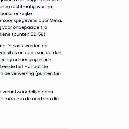
tantie rechtmatig was na
oorspronkelijke
persoonsgegevens door Meta,
g voor onbepaalde tijd
kkene (punten 52-58).
ing.
In casu
worden de
ebsites en apps van derden.
rnstige inmenging in hun
teerde het Hof dat de
an de verwerking (punten 59-
sverantwoordelijke geen
e maken in de aard van die