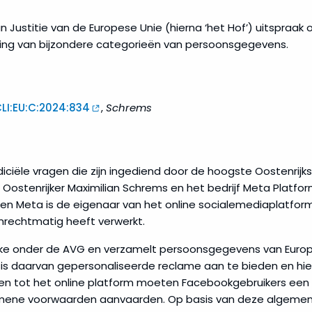
 Justitie van de Europese Unie (hierna ‘het Hof’) uitspraak 
ing van bijzondere categorieën van persoonsgegevens.
LI:EU:C:2024:834
,
Schrems
ciële vragen die zijn ingediend door de hoogste Oostenrijk
stenrijker Maximilian Schrems en het bedrijf Meta Platforms 
en Meta is de eigenaar van het online socialemediaplatfo
rechtmatig heeft verwerkt.
ijke onder de AVG en verzamelt persoonsgegevens van Eur
s daarvan gepersonaliseerde reclame aan te bieden en hi
jgen tot het online platform moeten Facebookgebruikers ee
mene voorwaarden aanvaarden. Op basis van deze algeme