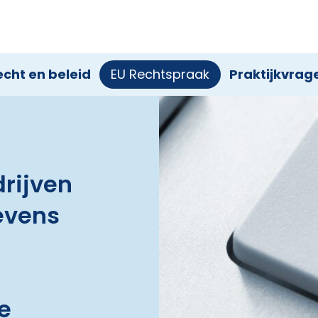
echt en beleid
EU Rechtspraak
Praktijkvrag
rijven
evens
e