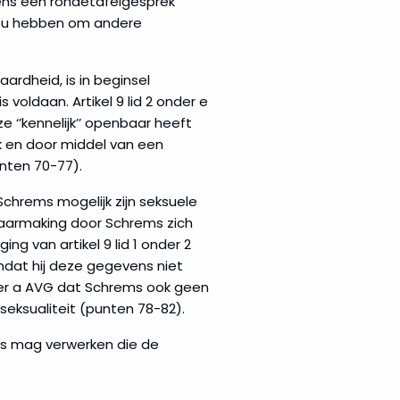
jdens een rondetafelgesprek
zou hebben om andere
rdheid, is in beginsel
 voldaan. Artikel 9 lid 2 onder e
‘’kennelijk’’ openbaar heeft
k en door middel van een
unten 70-77).
Schrems mogelijk zijn seksuele
baarmaking door Schrems zich
ng van artikel 9 lid 1 onder 2
dat hij deze gegevens niet
nder a AVG dat Schrems ook geen
eksualiteit (punten 78-82).
ns mag verwerken die de