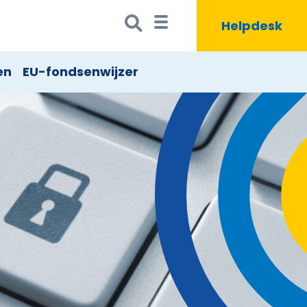
Zoeken
Zoekbutton
Helpdesk
naar:
en
EU-fondsenwijzer