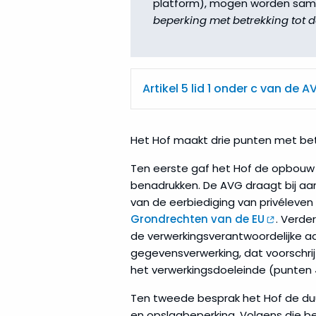
platform), mogen worden same
beperking met betrekking tot 
Artikel 5 lid 1 onder c van de A
Het Hof maakt drie punten met bet
Ten eerste gaf het Hof de opbouw
benadrukken. De AVG draagt bij a
van de eerbiediging van privéleve
Grondrechten van de EU
. Verde
de verwerkingsverantwoordelijke a
gegevensverwerking, dat voorschri
het verwerkingsdoeleinde (punten 
Ten tweede besprak het Hof de duu
en opslagbeperking. Volgens die b