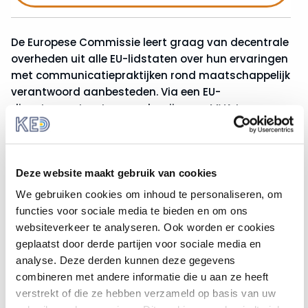
De Europese Commissie leert graag van decentrale
overheden uit alle EU-lidstaten over hun ervaringen
met communicatiepraktijken rond maatschappelijk
verantwoord aanbesteden. Via een EU-
dienstencontract om onderwijs over MVA te
verbeteren, heeft de Commissie het consortium
gemachtigd tussen
AEIDL
, het
Diesis Network
en
ICLEI Europe
, met als onderaannemer
REVES
om
Deze website maakt gebruik van cookies
op maat gemaakte opleidingen te verzorgen over
maatschappelijk verantwoord aanbesteden in
We gebruiken cookies om inhoud te personaliseren, om
verschillende lidstaten.
functies voor sociale media te bieden en om ons
websiteverkeer te analyseren. Ook worden er cookies
De informatie uit de enquête dient ertoe om
geplaatst door derde partijen voor sociale media en
communicatietrends en -praktijken in EU-lidstaten te
analyse. Deze derden kunnen deze gegevens
analyseren, onder meer wat betreft welke
combineren met andere informatie die u aan ze heeft
informatiekanalen regelmatig gebruikt worden in het
verstrekt of die ze hebben verzameld op basis van uw
kader van maatschappelijk verantwoord