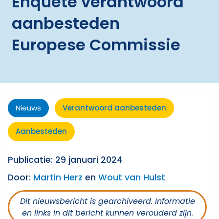
Enquête verantwoord
aanbesteden
Europese Commissie
Nieuws
Verantwoord aanbesteden
Aanbesteden
Publicatie: 29 januari 2024
Door:
Martin Herz
en
Wout van Hulst
Dit nieuwsbericht is gearchiveerd. Informatie
en links in dit bericht kunnen verouderd zijn.