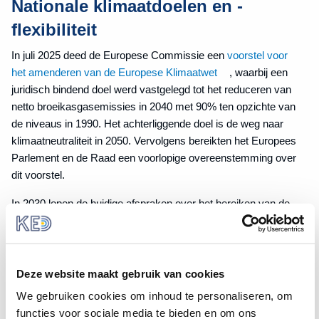
Nationale klimaatdoelen en -
flexibiliteit
In juli 2025 deed de Europese Commissie een
voorstel voor
het amenderen van de Europese Klimaatwet
, waarbij een
juridisch bindend doel werd vastgelegd tot het reduceren van
netto broeikasgasemissies in 2040 met 90% ten opzichte van
de niveaus in 1990. Het achterliggende doel is de weg naar
klimaatneutraliteit in 2050. Vervolgens bereikten het Europees
Parlement en de Raad een voorlopige overeenstemming over
dit voorstel.
In 2030 lopen de huidige afspraken over het bereiken van de
klimaatdoelen, neergelegd in Verordeningen
(EU) 2023/857
,
de “Effort Sharing Regulation” met daarin de bindende
broeikasgasemissiedoelen voor 2021-2030, en
(EU) 2018/841
“LULUCF-verordening”, inzake de opname van
Deze website maakt gebruik van cookies
broeikasgasemissies en -verwijderingen door landgebruik,
We gebruiken cookies om inhoud te personaliseren, om
verandering in landgebruik en bosbouw, af. Door deze
functies voor sociale media te bieden en om ons