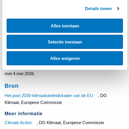
broeikasgassen van 85% in 2040 ten opzichte van 1990.
Details tonen
Deelnemers aan de raadpleging wordt gevraagd om hun
mening over hoe deze internationale rechten het beste en het
Alles toestaan
meest kosten-efficiënt kunnen worden ingezet. Het voorstel
maakt ook een proefperiode mogelijk tussen 2031 en 2025,
om een internationale markt voor CO2-rechten te helpen
Selectie toestaan
bewerkstelligen.
Alles weigeren
Ook deze
raadpleging
, over het juridisch kader voor een
mogelijke internationale CO2-kredietfaciliteit, is open tot en
met 4 mei 2026.
Bron
Het post 2030-klimaatsbeleidskader van de EU
, DG
Klimaat, Europese Commissie
Meer informatie
Climate Action
, DG Klimaat, Europese Commissie