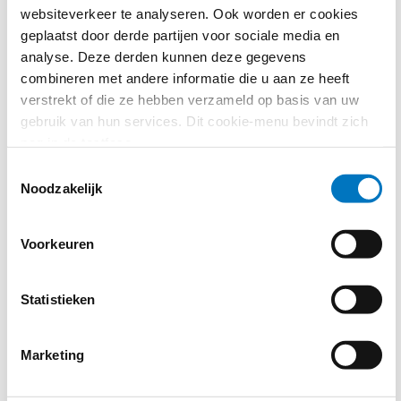
consultatie wil de Commissie inzicht krijgen in de rol van
websiteverkeer te analyseren. Ook worden er cookies
nationale klimaatdoelen en -flexibiliteiten binnen het Europese
geplaatst door derde partijen voor sociale media en
klimaatbeleid na 2030
,
om ervoor te zorgen dat de nieuwe
analyse. Deze derden kunnen deze gegevens
klimaatregels op eerlijke en betaalbare wijze en aangepast aan
combineren met andere informatie die u aan ze heeft
de verschillende nationale omstandigheden zullen gaan leiden
verstrekt of die ze hebben verzameld op basis van uw
tot het behalen van de algemene klimaatdoelen.
gebruik van hun services. Dit cookie-menu bevindt zich
nog in de testfase.
Geïnteresseerden kunnen via deze
raadpleging
tot en met 4
mei 2026 hun feedback geven over nationale broeikasgas-
Toestemmingsselectie
Noodzakelijk
emissiedoelen.
Mogelijk gebruik van internationale
Voorkeuren
CO2-rechten
Het
voorgestelde amendement voor de Klimaatwet
omvat
Statistieken
ook de mogelijkheid om “high-quality” internationale CO2-
rechten te gaan gebruiken als bijdrage aan het behalen van het
Marketing
doel voor 2040. Het aandeel van deze rechten kan oplopen tot
5% van de netto EU uitstoot in 1990, en kan bijdragen aan het
doel van een netto binnenlandse reductie van de uitstoot van