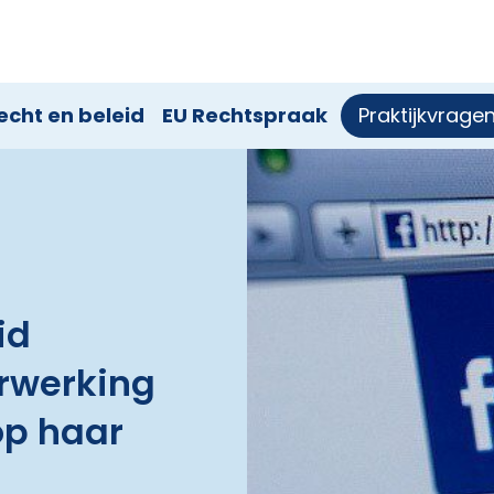
echt en beleid
EU Rechtspraak
Praktijkvrage
id
erwerking
op haar