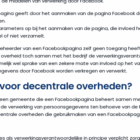
n de middelen van verwerking door Facebook.
agina geeft door het aanmaken van de pagina Facebook d
en.
arameters op bij het aanmaken van de pagina, die invloed 
of niet verzamelt.
en beheerder van een Facebookpagina zelf geen toegang hee
overheid toch samen met het bedrijf de verwerkingsverantw
amelijk wel sprake van een zekere mate van invloed op het va
gevens door Facebook worden verkregen en verwerkt.
 voor decentrale overheden?
at een gemeente die een Facebookpagina beheert samen m
or de verwerking van persoonsgegevens ten behoeve van de 
entrale overheden die gebruikmaken van een Facebookpagi
es als verwerkingsverantwoordelijke in principe verplicht zo