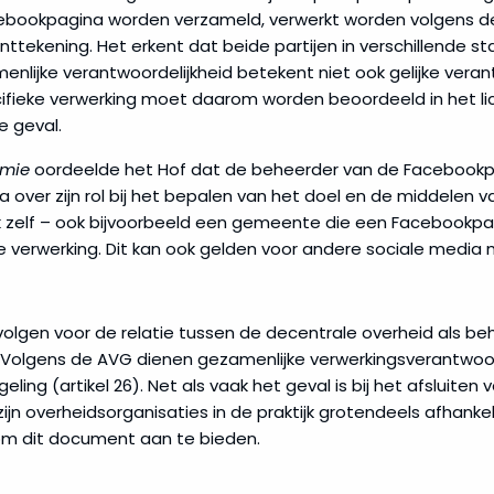
ebookpagina worden verzameld, verwerkt worden volgens de
nttekening. Het erkent dat beide partijen in verschillende st
enlijke verantwoordelijkheid betekent niet ook gelijke veran
ifieke verwerking moet daarom worden beoordeeld in het lic
 geval.
emie
oordeelde het Hof dat de beheerder van de Facebookp
 over zijn rol bij het bepalen van het doel en de middelen van
k zelf – ook bijvoorbeeld een gemeente die een Facebookp
 verwerking. Dit kan ook gelden voor andere sociale media 
olgen voor de relatie tussen de decentrale overheid als be
Volgens de AVG dienen gezamenlijke verwerkingsverantwoord
geling (artikel 26). Net als vaak het geval is bij het afslui
jn overheidsorganisaties in de praktijk grotendeels afhankelij
m dit document aan te bieden.