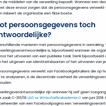
n de middelen van de verwerking bepaalt. Wanneer een dec
moet deze ervoor zorgen dat de persoonsgegevens verwerkt
an riskeert de organisatie een fikse boete.
tot persoonsgegevens toch
ntwoordelijke?
rschillende manieren met persoonsgegevens in aanraking. Va
rwerkingsverantwoordelijke is, bijvoorbeeld wanneer de or
 voor het uitvoeren van een publieke taak. Denk bijvoorbeeld
het uitgeven van identiteitskaarten of het uitvoeren van j
oonsgegevens verwerkt van Facebookgebruikers die op hun
en te analyseren, is de decentrale overheid de verwerkingsver
houden.
werkingsverantwoordelijke zijn wanneer hij zelf geen toega
de zaak C-210/16
ULD vs Wirtschaftsakademie
van juni 2018.
 beheerder van een Facebookpagina een ‘verwerkingsverantwo