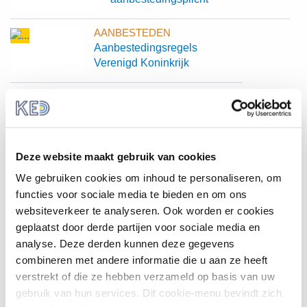
AANBESTEDEN
Aanbestedingsregels
Verenigd Koninkrijk
AANBESTEDEN
Inachtneming
aanbestedingsbeginselen bij
gezondheidszorgdiensten met
Deze website maakt gebruik van cookies
grensoverschrijdend belang
We gebruiken cookies om inhoud te personaliseren, om
AANBESTEDEN
functies voor sociale media te bieden en om ons
Is het aanbieden van TenderNed als
websiteverkeer te analyseren. Ook worden er cookies
aanbestedingsplatform een niet-
geplaatst door derde partijen voor sociale media en
economische dienst van algemeen
analyse. Deze derden kunnen deze gegevens
belang (NEDAB)?
combineren met andere informatie die u aan ze heeft
verstrekt of die ze hebben verzameld op basis van uw
AANBESTEDEN
gebruik van hun services. Dit cookie-menu bevindt zich
Toegang derde landen tot Europese