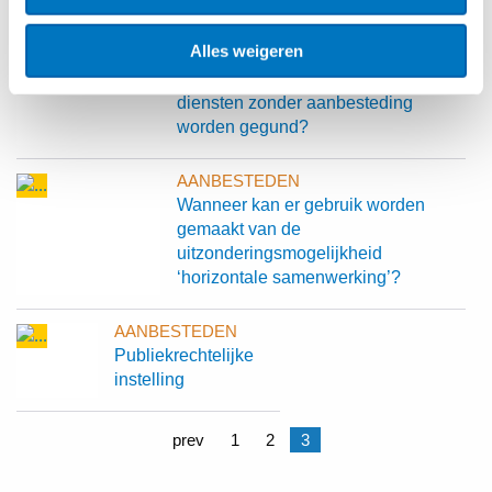
nationale zeewateren?
Alles weigeren
AANBESTEDEN
Mag een concessie voor openbare
diensten zonder aanbesteding
worden gegund?
AANBESTEDEN
Wanneer kan er gebruik worden
gemaakt van de
uitzonderingsmogelijkheid
‘horizontale samenwerking’?
AANBESTEDEN
Publiekrechtelijke
instelling
Berichten
prev
1
2
3
paginering