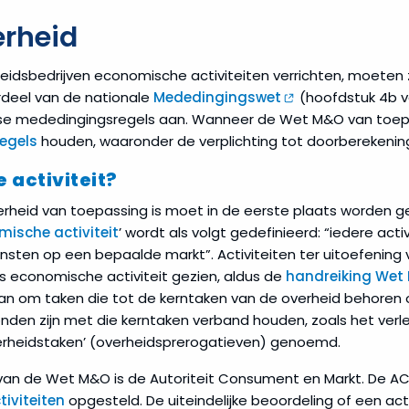
erheid
heidsbedrijven economische activiteiten verrichten, moete
rdeel van de nationale
Mededingingswet
(hoofdstuk 4b v
se mededingingsregels aan. Wanneer de Wet M&O van toep
egels
houden, waaronder de verplichting tot doorberekening
 activiteit?
erheid van toepassing is moet in de eerste plaats worden ge
ische activiteit
’ wordt als volgt gedefinieerd: “iedere acti
sten op een bepaalde markt”. Activiteiten ter uitoefenin
s economische activiteit gezien, aldus de
handreiking Wet 
aan om taken die tot de kerntaken van de overheid behoren 
onden zijn met die kerntaken verband houden, zoals het verl
erheidstaken’ (overheidsprerogatieven) genoemd.
 van de Wet M&O is de Autoriteit Consument en Markt. De 
iviteiten
opgesteld. De uiteindelijke beoordeling of een act