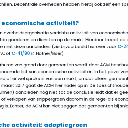
chillen. Decentrale overheden hebben hierbij ook zelf een s
 economische activiteit?
n overheidsorganisatie verrichte activiteit van economische
fde goederen en diensten op de markt. Hierdoor treedt de o
entie met deze aanbieders (zie bijvoorbeeld hierover zaak
C-2
V.; of
C-41/90
Höfner/Elser).
verhuren van grond door gemeenten wordt door ACM beschouw
noemde lijst van economische activiteiten. In het geval va
d of er wel sprake is van een markt, omdat alleen gemeen
maart 2017 gaat de ACM hier nader op in. De toezichthouder
nen) aanbieden nog niet tot de conclusie leidt dat er gee
n of verkopen van snippergroen daarom in de regel als econo
is. Echter, de ACM kan niet zeggen dat gemeenten bij snipp
he activiteit: adoptiegroen