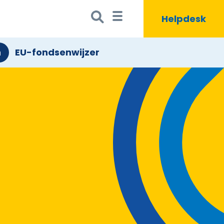
Zoeken
Zoekbutton
Helpdesk
naar:
n
EU-fondsenwijzer