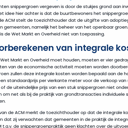
n snippergroen vergeven is door de stukjes grond aan inwon
Het idee hier achter is dat de buurtbewoners het snippergr
de ACM stelt de toezichthouder dat de uitgifte van adopti
an gemeenten, namelijk het beheer van het openbaar groen. 
is de Wet Markt en Overheid niet van toepassing.
orberekenen van integrale ko
 Wet Markt en Overheid moet houden, moeten er vier gedra
kosten van de economische activiteit moeten worden doorb
ergroen zullen deze integrale kosten worden bepaald aan de
n standaardprijs per vierkante meter voor de verkoop van s
 de uiteindelijke prijs van een stuk snippergroen niet onder
jn om net als bij de praktijk van grondtransacties individuel
en.
van de ACM merkt de toezichthouder op dat de integrale kos
om dat zij verwachten dat gemeenten in de praktijk de integ
.a.v. de snippergroenpraktijk geen klachten over de uitvoe