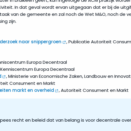
outer in bruikleen geeft, kan ingevolge de ACM praktijk wo
teit. In dat geval wordt ervan uitgegaan dat er bij de uitgif
 taak van de gemeente en zal noch de Wet M&O, noch de verp
ng zijn.
nderzoek naar snippergroen
, Publicatie Autoriteit Consu
nniscentrum Europa Decentraal
, Kenniscentrum Europa Decentraal
d
, Ministerie van Economische Zaken, Landbouw en Innovat
riteit Consument en Markt
eiten markt en overheid
, Autoriteit Consument en Markt
ropees recht en beleid dat van belang is voor decentrale ove