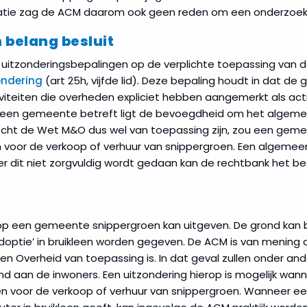
catie zag de ACM daarom ook geen reden om een onderzoek 
 belang besluit
uitzonderingsbepalingen op de verplichte toepassing van 
ndering
(art 25h, vijfde lid). Deze bepaling houdt in dat d
iteiten die overheden expliciet hebben aangemerkt als acti
 een gemeente betreft ligt de bevoegdheid om het algemee
Mocht de Wet M&O dus wel van toepassing zijn, zou een ge
voor de verkoop of verhuur van snippergroen. Een algemee
it niet zorgvuldig wordt gedaan kan de rechtbank het besl
arop een gemeente snippergroen kan uitgeven. De grond kan 
adoptie’ in bruikleen worden gegeven. De ACM is van mening 
en Overheid van toepassing is. In dat geval zullen onder an
 aan de inwoners. Een uitzondering hierop is mogelijk wa
n voor de verkoop of verhuur van snippergroen. Wanneer 