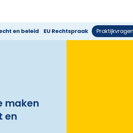
echt en beleid
EU Rechtspraak
Praktijkvrage
te maken
t en