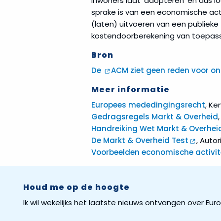
inwoners laat ‘adopteren’ en dus l
sprake is van een economische activi
(laten) uitvoeren van een publieke
kostendoorberekening van toepassi
Bron
De
ACM ziet geen reden voor o
Meer informatie
Europees mededingingsrecht
, Ke
Gedragsregels Markt & Overheid
Handreiking Wet Markt & Overhei
De Markt & Overheid Test
, Auto
Voorbeelden economische activit
Houd me op de hoogte
Ik wil wekelijks het laatste nieuws ontvangen over Eu