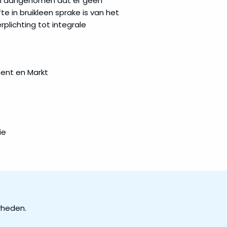
rden aangenomen dat er geen
te in bruikleen sprake is van het
lichting tot integrale
ment en Markt
ie
rheden.