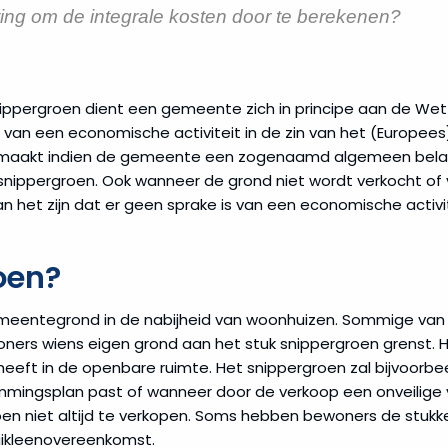
ing om de integrale kosten door te berekenen?
snippergroen dient een gemeente zich in principe aan de We
ke van een economische activiteit in de zin van het (Europee
gemaakt indien de gemeente een zogenaamd algemeen belan
snippergroen. Ook wanneer de grond niet wordt verkocht of v
 het zijn dat er geen sprake is van een economische activit
oen?
gemeentegrond in de nabijheid van woonhuizen. Sommige va
ers wiens eigen grond aan het stuk snippergroen grenst. 
 heeft in de openbare ruimte. Het snippergroen zal bijvoorbe
mmingsplan past of wanneer door de verkoop een onveilige v
n niet altijd te verkopen. Soms hebben bewoners de stukken
ikleenovereenkomst.