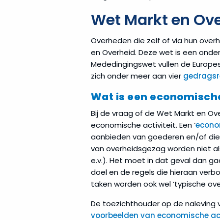
Wet Markt en Ov
Overheden die zelf of via hun over
en Overheid. Deze wet is een onde
Mededingingswet vullen de Europe
zich onder meer aan vier
gedragsr
Wat is een economische
Bij de vraag of de Wet Markt en Ov
economische activiteit. Een ‘
econom
aanbieden van goederen en/of dien
van overheidsgezag worden niet al
e.v.). Het moet in dat geval dan g
doel en de regels die hieraan verb
taken worden ook wel ‘typische ov
De toezichthouder op de naleving
voorbeelden van economische act