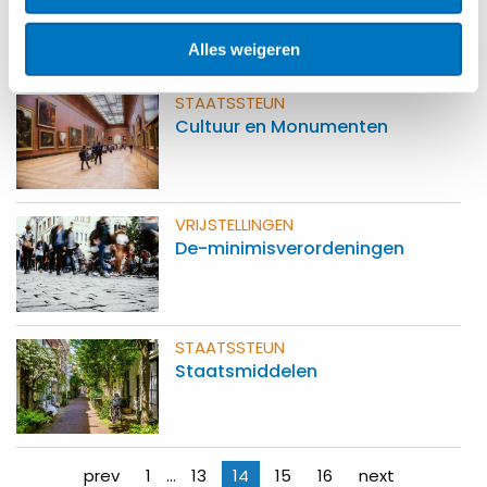
SW-bedrijven
Alles weigeren
STAATSSTEUN
Cultuur en Monumenten
VRIJSTELLINGEN
De-minimis­verordeningen
STAATSSTEUN
Staatsmiddelen
Berichten
prev
1
…
13
14
15
16
next