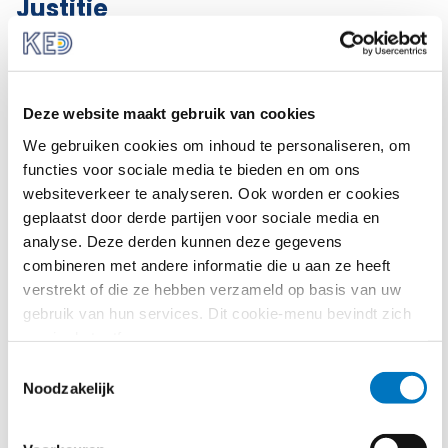
Justitie
Rechtstreekse werking
Het Hof van Justitie brengt eerst de vaste
jurisprudentie over
rechtstreekse werking
in
Deze website maakt gebruik van cookies
herinnering. De Dienstenrichtlijn heeft, net als iedere
We gebruiken cookies om inhoud te personaliseren, om
andere richtlijn, in principe geen rechtstreekse
functies voor sociale media te bieden en om ons
werking. Richtlijnen zijn namelijk alleen gericht aan de
websiteverkeer te analyseren. Ook worden er cookies
lidstaten, die de verplichting hebben om deze richtlijn
geplaatst door derde partijen voor sociale media en
correct en tijdig om te zetten in nationale wetgeving.
analyse. Deze derden kunnen deze gegevens
Een particulier kan dus in beginsel geen direct beroep
combineren met andere informatie die u aan ze heeft
doen op de Dienstenrichtlijn. Er zijn echter
verstrekt of die ze hebben verzameld op basis van uw
omstandigheden waarin bepalingen uit richtlijnen, die
gebruik van hun services. Dit cookie-menu bevindt zich
voldoende onvoorwaardelijk en nauwkeurig zijn, wel
nog in de testfase.
rechtstreekse werking hebben. In dat geval kunnen
particulieren rechten aan een richtlijn ontlenen
Toestemmingsselectie
Noodzakelijk
tegenover de overheid. Dit is bijvoorbeeld het geval bij
de onjuiste implementatie van een richtlijn.