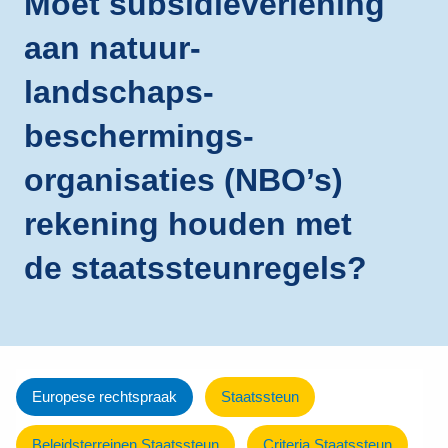
Moet subsidieverlening
aan natuur-
landschaps­
beschermings­
organisaties (NBO’s)
rekening houden met
de staatssteunregels?
Europese rechtspraak
Staatssteun
Beleidsterreinen Staatssteun
Criteria Staatssteun