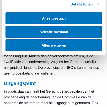
het Gerecht onderzocht of de provincies en NBO’s wel
Details tonen
voldoende ‘procesbelang’ hebben: een ‘reëel en actueel
voordeel’ bij de nietigverklaring van het besluit van de
Alles toestaan
Commissie. Volgens het Gerecht is dit niet het geval. De zaak
wordt daarom niet in behandeling genomen.
Selectie toestaan
Toepassing staatssteunregels
Het Gerecht gaat ook niet inhoudelijk in op de vraag of NBO’s
Alles weigeren
ondernemingen zijn en of de staatssteunregels op hen van
toepassing zijn. Anders dan de verzoeksters stellen, is de
kwalificatie van ‘onderneming’ volgens het Gerecht namelijk
niet juridisch bindend. De provincies en NBO’s kunnen er dus
geen procesbelang aan ontlenen.
Uitgangspunt
In plaats daarvan heeft het Gerecht bij het bepalen van het
procesbelang de goedkeuring van de Commissie van de
aangemelde steunmaatregel als uitgangspunt genomen. Ook