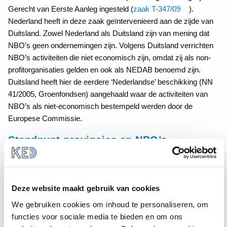
Gerecht van Eerste Aanleg ingesteld (
zaak T-347/09
).
Nederland heeft in deze zaak geïntervenieerd aan de zijde van
Duitsland. Zowel Nederland als Duitsland zijn van mening dat
NBO’s geen ondernemingen zijn. Volgens Duitsland verrichten
NBO’s activiteiten die niet economisch zijn, omdat zij als non-
profitorganisaties gelden en ook als NEDAB benoemd zijn.
Duitsland heeft hier de eerdere ‘Nederlandse’ beschikking (NN
41/2005, Groenfondsen) aangehaald waar de activiteiten van
NBO’s als niet-economisch bestempeld werden door de
Europese Commissie.
Standpunt provincies en NBO’s
Ook de twaalf provincies en dertien NBO’s in onderhavige
zaak vinden dat NBO’s niet als onderneming moeten worden
gezien. Anders dan in de Duitse zaak, gooien zij het over een
Deze website maakt gebruik van cookies
meer procedurele boeg. Zij voeren onder meer de volgende
We gebruiken cookies om inhoud te personaliseren, om
argumenten aan voor nietigverklaring van het besluit van de
functies voor sociale media te bieden en om ons
Commissie: