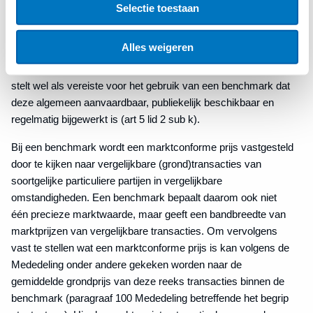
Selectie toestaan
Benchmarking bij grondtransacties
Alles weigeren
Naast taxatie is marktconforme prijs(vast)stelling aan de hand
van een benchmark toegestaan binnen de AGVV. De AGVV
stelt wel als vereiste voor het gebruik van een benchmark dat
deze algemeen aanvaardbaar, publiekelijk beschikbaar en
regelmatig bijgewerkt is (art 5 lid 2 sub k).
Bij een benchmark wordt een marktconforme prijs vastgesteld
door te kijken naar vergelijkbare (grond)transacties van
soortgelijke particuliere partijen in vergelijkbare
omstandigheden. Een benchmark bepaalt daarom ook niet
één precieze marktwaarde, maar geeft een bandbreedte van
marktprijzen van vergelijkbare transacties. Om vervolgens
vast te stellen wat een marktconforme prijs is kan volgens de
Mededeling onder andere gekeken worden naar de
gemiddelde grondprijs van deze reeks transacties binnen de
benchmark (paragraaf 100 Mededeling betreffende het begrip