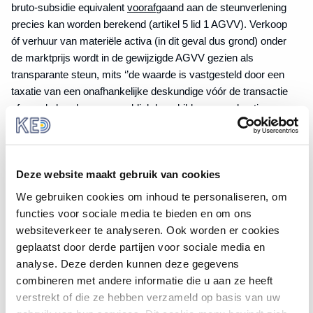
bruto-subsidie equivalent
vooraf
gaand aan de steunverlening
precies kan worden berekend (artikel 5 lid 1 AGVV). Verkoop
óf verhuur van materiële activa (in dit geval dus grond) onder
de marktprijs wordt in de gewijzigde AGVV gezien als
transparante steun, mits ‘’de waarde is vastgesteld door een
taxatie van een onafhankelijke deskundige vóór de transactie
of aan de hand van een publiek beschikbare, regelmatig
bijgewerkte en algemeen aanvaarde benchmark’’ (artikel 5 lid
2 sub k).
De gemeente zal dus voorafgaand aan de grondverkoop het
Deze website maakt gebruik van cookies
BSE dienen te berekenen wanneer gebruikt wordt gemaakt
We gebruiken cookies om inhoud te personaliseren, om
van een vrijstelling binnen de AGVV. Om het BSE vast te
functies voor sociale media te bieden en om ons
stellen zal de marktconforme prijs moeten worden bepaald.
websiteverkeer te analyseren. Ook worden er cookies
Als nadere toelichting op de Europese staatssteunregels heeft
geplaatst door derde partijen voor sociale media en
de Europese Commissie in 2016
de Mededeling betreffende
analyse. Deze derden kunnen deze gegevens
het begrip staatssteun
(hierna de Mededeling) gepubliceerd.
combineren met andere informatie die u aan ze heeft
In deze mededeling worden een viertal methoden benoemd
verstrekt of die ze hebben verzameld op basis van uw
waarmee een marktconforme (grond)prijs kan worden