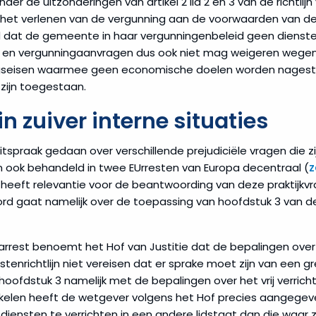
der de uitzonderingen van artikel 2 lid 2 en 3 van de richtlijn 
r het verlenen van de vergunning aan de voorwaarden van de
ld dat de gemeente in haar vergunningenbeleid geen diens
en vergunningaanvragen dus ook niet mag weigeren wegen
anningseisen waarmee geen economische doelen worden nage
zijn toegestaan.
in zuiver interne situaties
uitspraak gedaan over verschillende prejudiciële vragen die 
n ook behandeld in twee EUrresten van Europa decentraal (
z
 heeft relevantie voor de beantwoording van deze praktijkvr
d gaat namelijk over de toepassing van hoofdstuk 3 van de D
arrest benoemt het Hof van Justitie dat de bepalingen ove
stenrichtlijn niet vereisen dat er sprake moet zijn van een g
hoofdstuk 3 namelijk met de bepalingen over het vrij verrich
 artikelen heeft de wetgever volgens het Hof precies aangege
diensten te verrichten in een andere lidstaat dan die waar z