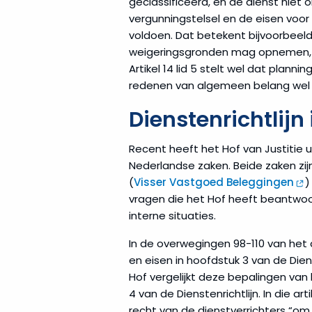
geclassificeerd, en de dienst niet on
vergunningstelsel en de eisen voo
voldoen. Dat betekent bijvoorbee
weigeringsgronden mag opnemen, 
Artikel 14 lid 5 stelt wel dat pl
redenen van algemeen belang wel 
Dienstenrichtlijn 
Recent heeft het Hof van Justitie 
Nederlandse zaken. Beide zaken zij
(
Visser Vastgoed Beleggingen
)
vragen die het Hof heeft beantwoor
interne situaties.
In de overwegingen 98-110 van het 
en eisen in hoofdstuk 3 van de Dien
Hof vergelijkt deze bepalingen van 
4 van de Dienstenrichtlijn. In die
recht van de dienstverrichters “om 