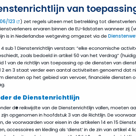
enstenrichtlijn van toepassin
006/123
) zet regels uiteen met betrekking tot dienstverlen
 dienstverleners ervaren binnen de EU-lidstaten wanneer zij (vr
ijn is in Nederlandse wetgeving omgezet via de
Dienstenwe
 4 sub 1 Dienstenrichtlijn verstaan: “elke economische activit
chiedt, zoals bedoeld in artikel 50 van het Verdrag” (huidig
2 lid 1 van de richtlijn van toepassing op de diensten van diens
2 lid 2 en 3 staat verder een aantal activiteiten genoemd dat n
 om diensten op het gebied van vervoer, financiële diensten o
ag.
er de Dienstenrichtlijn
onder d
e
reikwijdte van de Dienstenrichtlijn vallen, moeten
n zijn opgenomen in hoofdstuk 3 van de Richtlijn. De voorwaa
ijn, de voorwaarden voor eisen in de artikelen 14 en 15 Dienste
 accessoires en kleding als ‘dienst’ in de zin van artikel 4 li