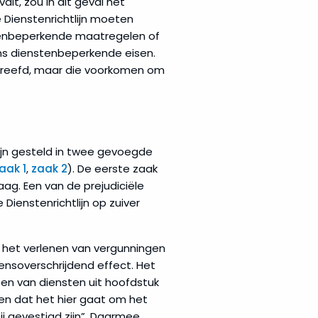
valt, zou in dit geval het
 Dienstenrichtlijn moeten
tenbeperkende maatregelen of
s dienstenbeperkende eisen.
streefd, maar die voorkomen om
zijn gesteld in twee gevoegde
aak 1
,
zaak 2
). De eerste zaak
aag. Een van de prejudiciële
ienstenrichtlijn op zuiver
r het verlenen van vergunningen
rensoverschrijdend effect. Het
ten van diensten uit hoofdstuk
ven dat het hier gaat om het
ij gevestigd zijn”. Daarmee