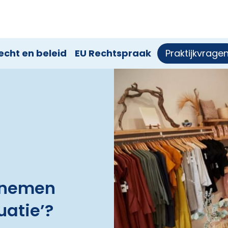
echt en beleid
EU Rechtspraak
Praktijkvrage
t nemen
uatie’?