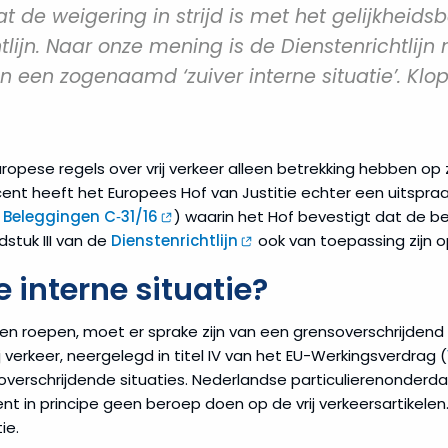
de weigering in strijd is met het gelijkheidsb
lijn. Naar onze mening is de Dienstenrichtlijn
 een zogenaamd ‘zuiver interne situatie’. Klop
ropese regels over vrij verkeer alleen betrekking hebben 
ecent heeft het Europees Hof van Justitie echter een uitsp
 Beleggingen C‑31/16
) waarin het Hof bevestigt dat de b
stuk III van de
Dienstenrichtlijn
ook van toepassing zijn op
e interne situatie?
nnen roepen, moet er sprake zijn van een grensoverschrijden
 verkeer, neergelegd in titel IV van het EU-Werkingsverdrag (
soverschrijdende situaties. Nederlandse particulierenonderd
 in principe geen beroep doen op de vrij verkeersartikelen. I
ie.