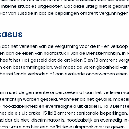
interne situaties uitgesloten. Dat deze uitleg niet is gebrui
t Hof van Justitie in dat de bepalingen omtrent vergunninge
casus
in dat het verlenen van de vergunning voor de in- en verkoop
 aan de eisen van hoofdstuk III van de Dienstenrichtlijn. In
eeft het Hof gesteld dat de artikelen 9 en 10 omtrent vergu
van een bestemmingsplan. Wel moet de verenigbaarheid van 
, betreffende verboden of aan evaluatie onderworpen eisen.
ichtlijn moet de gemeente onderzoeken of aan het verlenen v
ienstenrichtlijn worden gesteld. Wanneer dit het geval is, mo
oodzakelijkheid en evenredigheid uit artikel 15 lid 3 Diensten
e eis uit artikel 15 lid 2 omtrent territoriale beperkingen
at dit niet-discriminatoir is, noodzakelijk en evenredig. I
van State om hier een definitieve uitspraak over te geven.