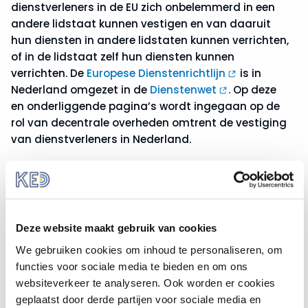
dienstverleners in de EU zich onbelemmerd in een
andere lidstaat kunnen vestigen en van daaruit
hun diensten in andere lidstaten kunnen verrichten,
of in de lidstaat zelf hun diensten kunnen
verrichten. De
Europese Dienstenrichtlijn
is in
Nederland omgezet in de
Dienstenwet
. Op deze
en onderliggende pagina’s wordt ingegaan op de
rol van decentrale overheden omtrent de vestiging
van dienstverleners in Nederland.
Welke verplichtingen zijn er voor
decentrale overheden onder de
Dienstenrichtlijn?
Deze website maakt gebruik van cookies
Uit de richtlijn vloeien verschillende verplichtingen
We gebruiken cookies om inhoud te personaliseren, om
voort waaraan decentrale overheden zich moeten
functies voor sociale media te bieden en om ons
houden, onder andere:
websiteverkeer te analyseren. Ook worden er cookies
geplaatst door derde partijen voor sociale media en
Nieuwe of gewijzigde regelgeving vallend onder de