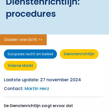
Dienstenrichtlijn:
ggle menu
Vrij
verkeer
procedures
van
personen
Vrij
verkeer
Dossier overzicht >>
van
goederen
Europees recht en beleid
Dienstenrichtlijn
Vrij
verkeer
Interne Markt
van
kapitaal
Laatste update: 27 november 2024
Vrij
Contact:
Martin Herz
verkeer
van
vestiging
De Dienstenrichtlijn zorgt ervoor dat