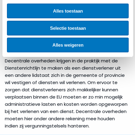
van de richtlijn is dat dienstverleners, zowel personen
als bedrijven, gemakkelijk binnen de gehele Europese
Alles toestaan
Unie diensten kunnen verrichten. Het kan bijvoorbeeld
gaan om bouwondernemingen, organisatoren van
Selectie toestaan
evenementen, horeca-exploitanten, kappers en zelfs
iemand die een snuffelmarkt wil organiseren.
Alles weigeren
Praktijk
Decentrale overheden krijgen in de praktijk met de
Dienstenrichtlijn te maken als een dienstverlener uit
een andere lidstaat zich in de gemeente of provincie
wil vestigen of diensten wil verlenen. Om ervoor te
zorgen dat dienstverleners zich makkelijker kunnen
verplaatsen binnen de EU moeten er zo min mogelijk
administratieve lasten en kosten worden opgeworpen
bij het verlenen van een dienst. Decentrale overheden
moeten hier onder andere rekening mee houden
indien zij vergunningstelsels hanteren.