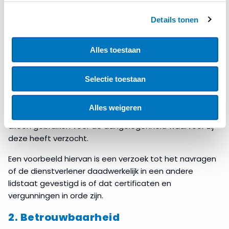
verschillende verzoeken. Hieronder leest u meer over
verschillende verzoeken.
Details tonen
1. Algemeen informatieverzoek
Alles toestaan
Zoals hierboven ook aangegeven, kunnen decentrale
overheden bevoegde instanties uit andere lidstaten
via het IMI-systeem verzoeken om informatie of het
Selectie toestaan
verrichten van een inspectie of verificatie. Zulke
verzoeken moeten een motivering bevatten en de
Alles weigeren
decentrale overheid mag de verkregen informatie
alleen gebruiken voor de aangelegenheid waarvoor zij
deze heeft verzocht.
Een voorbeeld hiervan is een verzoek tot het navragen
of de dienstverlener daadwerkelijk in een andere
lidstaat gevestigd is of dat certificaten en
vergunningen in orde zijn.
2. Betrouwbaarheid