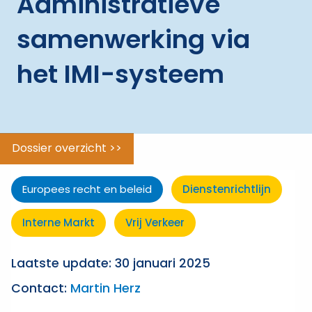
Administratieve
ggle menu
Vrij
verkeer
samenwerking via
van
personen
het IMI-systeem
Vrij
verkeer
van
goederen
Dossier overzicht >>
Vrij
verkeer
Europees recht en beleid
Dienstenrichtlijn
van
kapitaal
Interne Markt
Vrij Verkeer
Vrij
Laatste update: 30 januari 2025
verkeer
van
Contact:
Martin Herz
vestiging