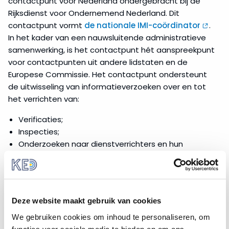
contactpunt voor Nederland ondergebracht bij de
Rijksdienst voor Ondernemend Nederland. Dit
contactpunt vormt
de nationale IMI-coördinator
.
In het kader van een nauwsluitende administratieve
samenwerking, is het contactpunt hét aanspreekpunt
voor contactpunten uit andere lidstaten en de
Europese Commissie. Het contactpunt ondersteunt
de uitwisseling van informatieverzoeken over en tot
het verrichten van:
Verificaties;
Inspecties;
Onderzoeken naar dienstverrichters en hun
diensten tussen de bevoegde instanties en de
bevoegde instanties van andere lidstaten.
Het contactpunt vervult geen centrale coördinerende
en toezichthoudende rol. De verzoeken worden
Deze website maakt gebruik van cookies
rechtstreeks tussen de bevoegde instanties
We gebruiken cookies om inhoud te personaliseren, om
uitgewisseld. Ook heeft het contactpunt de taak om
functies voor sociale media te bieden en om ons