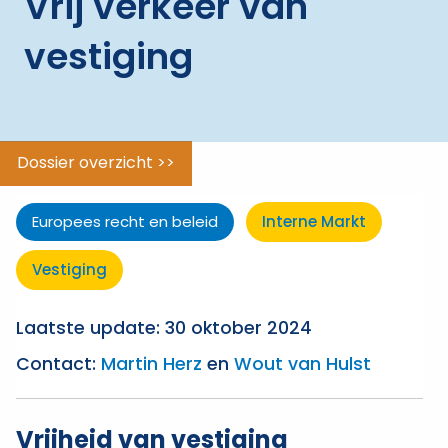
Vrij verkeer van
ggle menu
Vrij
verkeer
vestiging
van
personen
Vrij
verkeer
Dossier overzicht >>
van
goederen
Europees recht en beleid
Interne Markt
Vrij
verkeer
Vestiging
van
kapitaal
Laatste update: 30 oktober 2024
Vrij
Contact:
Martin Herz
en
Wout van Hulst
verkeer
van
vestiging
Vrijheid van vestiging