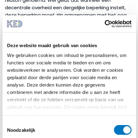
reason
genoemd. Wel geldt dat wanneer een
decentrale overheid een dergelijke beperking instelt,
deze beperking moet zijn aangenomen met het oog
op een legitiem openbaar belang. Daarnaast mag de
beperking niet discriminerend zijn en moet het
proportioneel zijn om het belang dat de decentrale
overheid voor ogen heeft te bereiken. Tenslotte moet
Deze website maakt gebruik van cookies
het respect hebben voor fundamentele rechten.
We gebruiken cookies om inhoud te personaliseren, om
functies voor sociale media te bieden en om ons
De Dienstenrichtlijn
websiteverkeer te analyseren. Ook worden er cookies
De
Dienstenrichtlijn
is van toepassing op de vrijheid
geplaatst door derde partijen voor sociale media en
van vestiging. Hoofdstuk III van de Dienstenrichtlijn
analyse. Deze derden kunnen deze gegevens
bevat specifiek bepalingen over de vrijheid van
combineren met andere informatie die u aan ze heeft
vestiging. Decentrale overheden kunnen daarom de
verstrekt of die ze hebben verzameld op basis van uw
Dienstenrichtlijn raadplegen voor situaties die
gebruik van hun services. Dit cookie-menu bevindt zich
betrekking hebben op de vrijheid van vestiging en
nog in de testfase.
artikel 49 VWEU wanneer de Dienstenrichtlijn niet van
Toestemmingsselectie
toepassing is. Artikel 49 VWEU is van belang:
Noodzakelijk