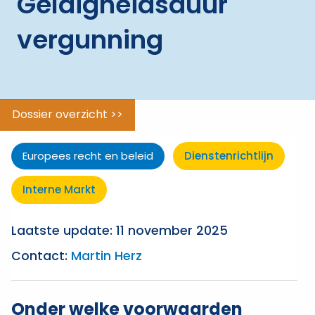
Geldigheidsduur
ggle menu
Vrij
verkeer
vergunning
van
personen
Vrij
verkeer
Dossier overzicht >>
van
goederen
Europees recht en beleid
Dienstenrichtlijn
Vrij
verkeer
Interne Markt
van
kapitaal
Laatste update: 11 november 2025
Vrij
Contact:
Martin Herz
verkeer
van
vestiging
Onder welke voorwaarden