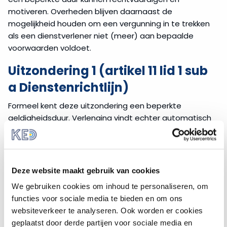
motiveren. Overheden blijven daarnaast de
mogelijkheid houden om een vergunning in te trekken
als een dienstverlener niet (meer) aan bepaalde
voorwaarden voldoet.
Uitzondering 1 (artikel 11 lid 1 sub
a Dienstenrichtlijn)
Formeel kent deze uitzondering een beperkte
geldigheidsduur. Verlenging vindt echter automatisch
plaats. Bij verlenging worden geen andere of nieuwe
voorwaarden gesteld dan die gedurende de looptijd
van de vergunning golden. De vergunninghouder hoeft
geen actie te ondernemen om de vergunning te laten
Deze website maakt gebruik van cookies
verlengen. Als er een vergunning voor bepaalde duur is
We gebruiken cookies om inhoud te personaliseren, om
verleend en de verlenging van rechtswege
functies voor sociale media te bieden en om ons
plaatsvindt, is er sprake van een automatische
websiteverkeer te analyseren. Ook worden er cookies
verlenging.
geplaatst door derde partijen voor sociale media en