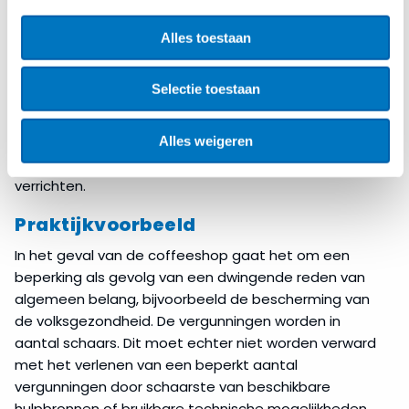
Hof van Justitie in het arrest
Trijber & Harmsen
(
C-
340/14 en 341/14
). Het Hof concludeerde hier dat
Alles toestaan
vergunningen niet voor onbepaalde tijd kunnen
worden verleend wanneer het aantal beschikbare
Selectie toestaan
vergunningen beperkt is. Het stellen van een beperkte
geldigheidsduur waarborgt ook dat anderen dan de
bestaande vergunninghouders de kans krijgen om de
Alles weigeren
onder die vergunning vallende diensten te mogen
verrichten.
Praktijkvoorbeeld
In het geval van de coffeeshop gaat het om een
beperking als gevolg van een dwingende reden van
algemeen belang, bijvoorbeeld de bescherming van
de volksgezondheid. De vergunningen worden in
aantal schaars. Dit moet echter niet worden verward
met het verlenen van een beperkt aantal
vergunningen door schaarste van beschikbare
hulpbronnen of bruikbare technische mogelijkheden