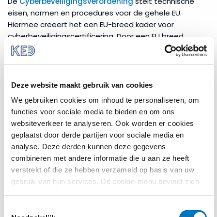
De
Cyberbeveiligingsverordening
stelt technische
eisen, normen en procedures voor de gehele EU.
Hiermee creëert het een EU-breed kader voor
cyberbeveiligingscertificering. Door een EU breed
kader wordt gewaarborgd dat alle gecertificeerde
ICT-producten en -diensten zijn geëvalueerd en
voldoen aan de beveiligingsvoorschriften. Daarnaast
versterkt de verordening het mandaat van het EU-
Deze website maakt gebruik van cookies
agentschap voor cybersecurity (
ENISA
), dat
We gebruiken cookies om inhoud te personaliseren, om
lidstaten en belanghebbenden ondersteunt bij het
functies voor sociale media te bieden en om ons
verbeteren van cyberveiligheid.
websiteverkeer te analyseren. Ook worden er cookies
geplaatst door derde partijen voor sociale media en
Cyberweerbaarheidsverordening
analyse. Deze derden kunnen deze gegevens
De
Cyberweerbaarheidsverordening
(CRA)
combineren met andere informatie die u aan ze heeft
introduceert een breed kader van minimale
verstrekt of die ze hebben verzameld op basis van uw
cyberbeveiligingstandaarden voor producten met
gebruik van hun services. Dit cookie-menu bevindt zich
digitale elementen. De CRA streeft ernaar de
nog in de testfase.
cyberweerbaarheid van de EU te vergroten en
Toestemmingsselectie
consumenten beter te beschermen tegen