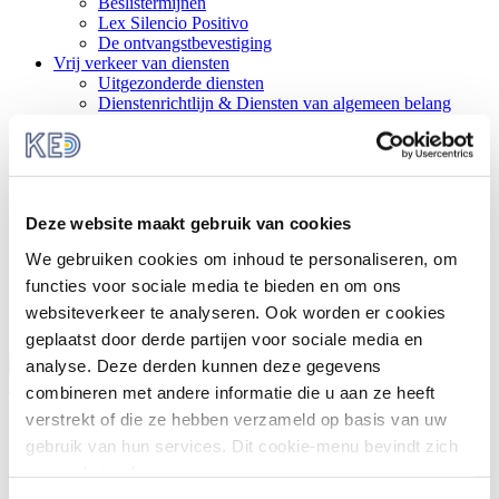
Beslistermijnen
Lex Silencio Positivo
De ontvangstbevestiging
Vrij verkeer van diensten
Uitgezonderde diensten
Dienstenrichtlijn & Diensten van algemeen belang
Uitzonderingen diensten
Voorschriften ruimtelijke ordening
Vrij verkeer van personen
EU-burgerschap
Vrij verkeer van werknemers
Deze website maakt gebruik van cookies
Bescherming van werknemers
Grensoverschrijdende arbeid
We gebruiken cookies om inhoud te personaliseren, om
Werkgelegenheid en sociaal beleid
Vrij verkeer van goederen
functies voor sociale media te bieden en om ons
Vrij verkeer van kapitaal
websiteverkeer te analyseren. Ook worden er cookies
Vrij verkeer van vestiging
geplaatst door derde partijen voor sociale media en
analyse. Deze derden kunnen deze gegevens
Dossier overzicht >>
Europees recht en beleid
combineren met andere informatie die u aan ze heeft
verstrekt of die ze hebben verzameld op basis van uw
Dienstenrichtlijn
Interne Markt
gebruik van hun services. Dit cookie-menu bevindt zich
Vrij Verkeer
nog in de testfase.