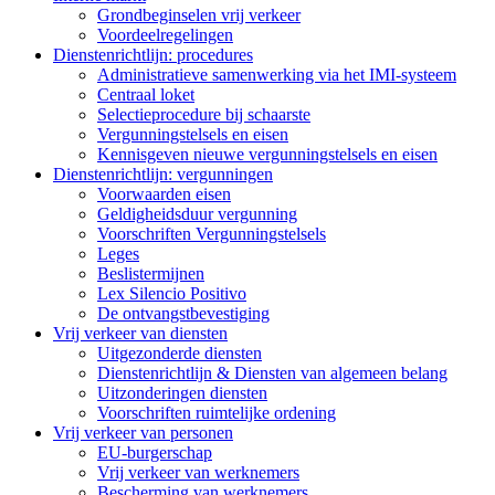
Grondbeginselen vrij verkeer
Voordeelregelingen
Dienstenrichtlijn: procedures
Administratieve samenwerking via het IMI-systeem
Centraal loket
Selectieprocedure bij schaarste
Vergunningstelsels en eisen
Kennisgeven nieuwe vergunningstelsels en eisen
Dienstenrichtlijn: vergunningen
Voorwaarden eisen
Geldigheidsduur vergunning
Voorschriften Vergunningstelsels
Leges
Beslistermijnen
Lex Silencio Positivo
De ontvangstbevestiging
Vrij verkeer van diensten
Uitgezonderde diensten
Dienstenrichtlijn & Diensten van algemeen belang
Uitzonderingen diensten
Voorschriften ruimtelijke ordening
Vrij verkeer van personen
EU-burgerschap
Vrij verkeer van werknemers
Bescherming van werknemers