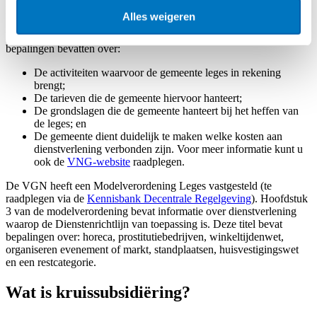
Het heffen van leges is aan voorwaarden gebonden. Wanneer u als
Alles weigeren
gemeente leges wil heffen, is de gemeenteraad verplicht om een
legesverordening vast te stellen. De verordening moet in ieder geval
bepalingen bevatten over:
De activiteiten waarvoor de gemeente leges in rekening
brengt;
De tarieven die de gemeente hiervoor hanteert;
De grondslagen die de gemeente hanteert bij het heffen van
de leges; en
De gemeente dient duidelijk te maken welke kosten aan
dienstverlening verbonden zijn. Voor meer informatie kunt u
ook de
VNG-website
raadplegen.
De VGN heeft een Modelverordening Leges vastgesteld (te
raadplegen via de
Kennisbank Decentrale Regelgeving
). Hoofdstuk
3 van de modelverordening bevat informatie over dienstverlening
waarop de Dienstenrichtlijn van toepassing is. Deze titel bevat
bepalingen over: horeca, prostitutiebedrijven, winkeltijdenwet,
organiseren evenement of markt, standplaatsen, huisvestigingswet
en een restcategorie.
Wat is kruissubsidiëring?