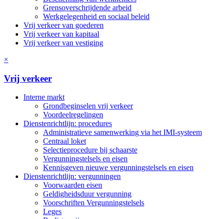
Grensoverschrijdende arbeid
Werkgelegenheid en sociaal beleid
Vrij verkeer van goederen
Vrij verkeer van kapitaal
Vrij verkeer van vestiging
×
Vrij verkeer
Interne markt
Grondbeginselen vrij verkeer
Voordeelregelingen
Dienstenrichtlijn: procedures
Administratieve samenwerking via het IMI-systeem
Centraal loket
Selectieprocedure bij schaarste
Vergunningstelsels en eisen
Kennisgeven nieuwe vergunningstelsels en eisen
Dienstenrichtlijn: vergunningen
Voorwaarden eisen
Geldigheidsduur vergunning
Voorschriften Vergunningstelsels
Leges