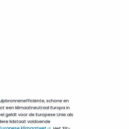
hulpbronnenefficiënte, schone en
tot een klimaatneutraal Europa in
el geldt voor de Europese Unie als
dere lidstaat voldoende
Europese klimaatwet
. Het ‘Fit-