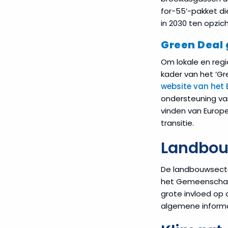
for-55’-pakket di
in 2030 ten opzic
Green Deal 
Om lokale en regi
kader van het ‘Gr
website van het 
ondersteuning va
vinden van Europ
transitie.
Landbo
De landbouwsector
het Gemeenschap
grote invloed op
algemene informa