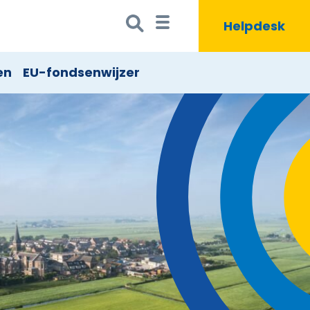
Zoeken
Zoekbutton
Helpdesk
naar:
en
EU-fondsenwijzer