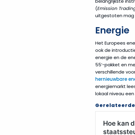
belangrijkste ins
(
Emission Tradin
uitgestoten mag 
Energie
Het Europees ene
ook de introduct
energie en de en
55’-pakket en met
verschillende voo
hernieuwbare en
energiemarkt lee
lokaal niveau een
Gerelateerde