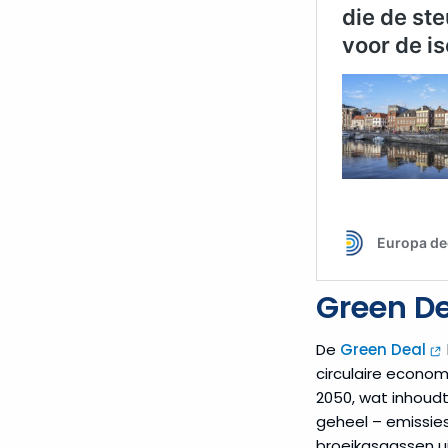
Green De
De
Green Deal
circulaire econom
2050, wat inhoudt
geheel – emissie
broeikasgassen ui