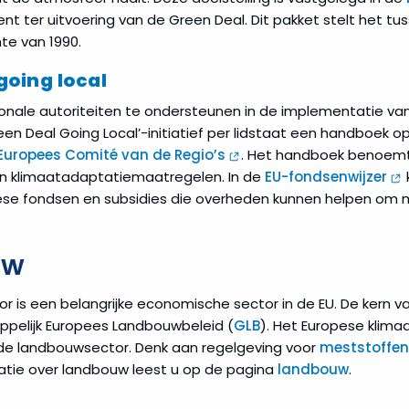
ent ter uitvoering van de Green Deal. Dit pakket stelt het 
hte van 1990.
going local
onale autoriteiten te ondersteunen in de implementatie van 
een Deal Going Local’-initiatief per lidstaat een handboek 
Europees Comité van de Regio’s
. Het handboek benoemt
n klimaatadaptatiemaatregelen. In de
EU-fondsenwijzer
ese fondsen en subsidies die overheden kunnen helpen om 
uw
 is een belangrijke economische sector in de EU. De kern v
pelijk Europees Landbouwbeleid (
GLB
). Het Europese klima
 de landbouwsector. Denk aan regelgeving voor
meststoffen 
tie over landbouw leest u op de pagina
landbouw
.