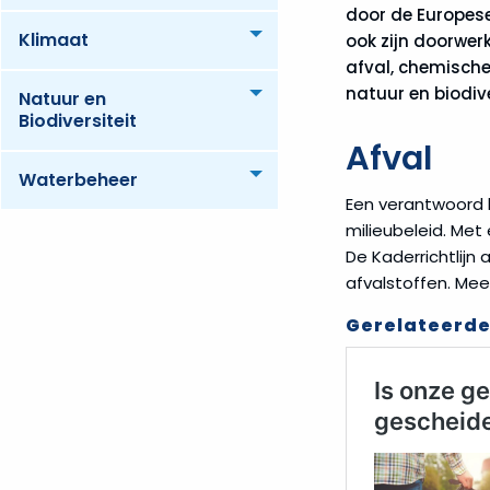
door de Europese
Klimaat
Toggle menu
ook zijn doorwer
afval, chemische
natuur en biodiv
Natuur en
Toggle menu
Biodiversiteit
Afval
Waterbeheer
Toggle menu
Een verantwoord 
milieubeleid. Met
De Kaderrichtlijn 
afvalstoffen. Mee
Gerelateerde