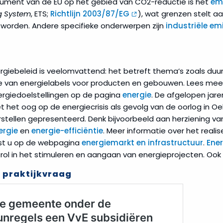
trument van de EU op het gebied van CO2-reductie is het
em
g System
, ETS;
Richtlijn 2003/87/EG
), wat grenzen stelt a
worden. Andere specifieke onderwerpen zijn
industriële em
rgiebeleid is veelomvattend: het betreft thema’s zoals du
ie van energielabels voor producten en gebouwen. Lees meer
ergiedoelstellingen op de pagina
energie
. De afgelopen jaren
 het oog op de energiecrisis als gevolg van de oorlog in O
rstellen gepresenteerd. Denk bijvoorbeeld aan herziening v
ergie
en
energie-efficiëntie
. Meer informatie over het reali
st u op de webpagina
energiemarkt en infrastructuur
.
Ene
 rol in het stimuleren en aangaan van energieprojecten. Ook h
 praktijkvraag