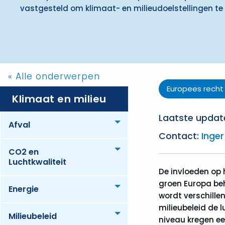
vastgesteld om klimaat- en milieudoelstellingen te 
« Alle onderwerpen
Europees recht
Klimaat en milieu
Laatste update
Afval
Toggle menu
Contact:
Inger
CO2 en
Toggle menu
Luchtkwaliteit
De invloeden op 
groen Europa beh
Energie
Toggle menu
wordt verschille
milieubeleid de 
Milieubeleid
Toggle menu
niveau kregen ee