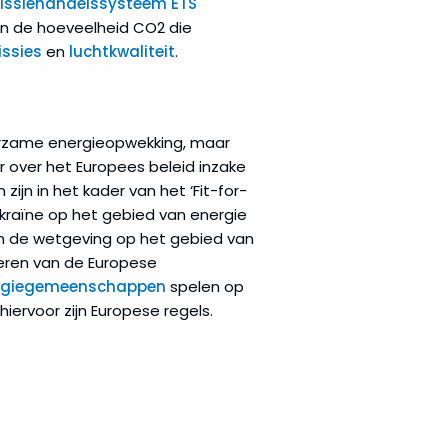
issiehandelssysteem ETS
an de hoeveelheid CO2 die
issies
en
luchtkwaliteit
.
urzame energieopwekking, maar
 over het Europees beleid inzake
 zijn in het kader van het ‘Fit-for-
ekraïne op het gebied van energie
an de wetgeving op het gebied van
seren van de Europese
rgiegemeenschappen
spelen op
iervoor zijn Europese regels.