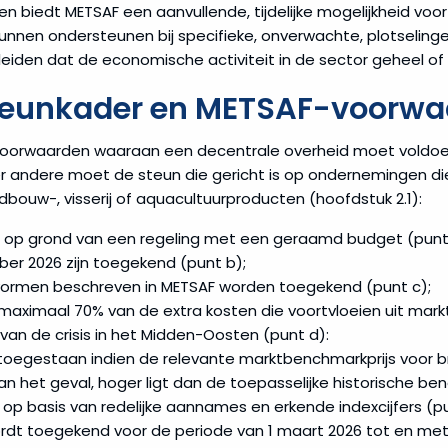
n biedt METSAF een aanvullende, tijdelijke mogelijkheid voor
nen ondersteunen bij specifieke, onverwachte, plotselinge 
eiden dat de economische activiteit in de sector geheel of ge
teunkader en METSAF-voorwa
 voorwaarden waaraan een decentrale overheid moet voldoen
 andere moet de steun die gericht is op ondernemingen die a
dbouw-, visserij of aquacultuurproducten (hoofdstuk 2.1):
n op grond van een regeling met een geraamd budget (punt
er 2026 zijn toegekend (punt b);
vormen beschreven in METSAF worden toegekend (punt c);
maximaal 70% van de extra kosten die voortvloeien uit mark
 van de crisis in het Midden-Oosten (punt d):
n toegestaan indien de relevante marktbenchmarkprijs voor 
van het geval, hoger ligt dan de toepasselijke historische ben
op basis van redelijke aannames en erkende indexcijfers (pu
rdt toegekend voor de periode van 1 maart 2026 tot en met