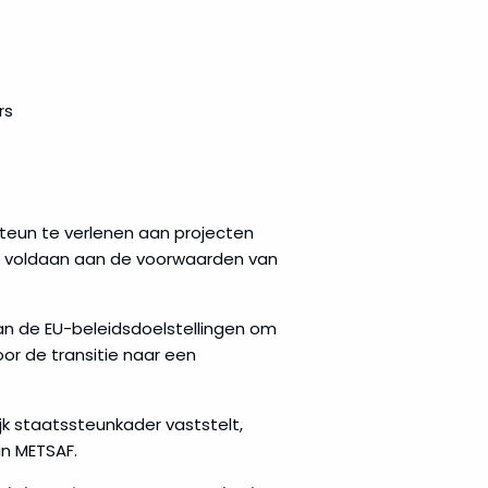
rs
steun te verlenen aan projecten
dt voldaan aan de voorwaarden van
n de EU-beleidsdoelstellingen om
or de transitie naar een
jk staatssteunkader vaststelt,
an METSAF.