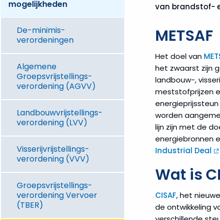
mogelijkheden
van brandstof- e
De-minimis­
METSAF
verordeningen
Het doel van
MET
Algemene
het zwaarst zijn
Groepsvrijstellings­
landbouw-, visser
verordening (AGVV)
meststofprijzen 
energieprijssteu
Landbouwvrijstellings­
worden aangemeld
verordening (LVV)
lijn zijn met de 
energiebronnen e
Visserijvrijstellings­
Industrial Deal
verordening (VVV)
Wat is C
Groepsvrijstellings­
verordening Vervoer
CISAF
, het nieuw
(TBER)
de ontwikkeling v
verschillende st