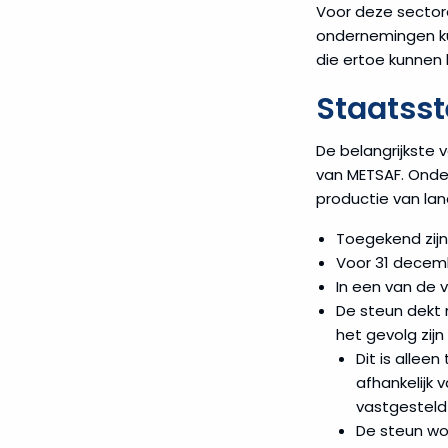
Voor deze sectore
ondernemingen kun
die ertoe kunnen l
Staatss
De belangrijkste
van METSAF. Onder
productie van lan
Toegekend zij
Voor 31 decemb
In een van de 
De steun dekt 
het gevolg zijn
Dit is allee
afhankelijk 
vastgesteld 
De steun wo