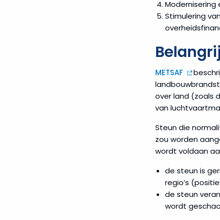
Modernisering 
Stimulering van
overheidsfinan
Belangri
METSAF
beschri
landbouwbrandstof
over land (zoals 
van luchtvaartma
Steun die normali
zou worden aange
wordt voldaan aa
de steun is ge
regio’s (posit
de steun veran
wordt geschaa