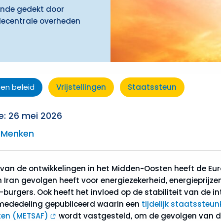
oende gedekt door
decentrale overheden
 en beleid
Vrijstellingen
Staatssteun
e: 26 mei 2026
 Menken
 van de ontwikkelingen in het Midden-Oosten heeft de E
n Iran gevolgen heeft voor energiezekerheid, energieprijze
U-burgers. Ook heeft het invloed op de stabiliteit van de 
ededeling gepubliceerd waarin een
tijdelijk staatssteun
ten (METSAF)
wordt vastgesteld, om de gevolgen van de 