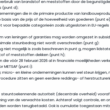
 verbruik van brandstof en meststoffen door de begunstigde
s (punt d);
rnemingen die in de primaire productie van landbouwproduc
 basis van de prijs of de hoeveelheid van goederen (punt e)
et voor bepaalde categorieën zoals uitgesloten in EU-regels 
m van leningen of garanties mag worden omgezet in subsidies 
imale steunbedrag niet wordt overschreden (punt g):
g niet mogelijk is zoals beschreven in punt g, mogen lidsta
tof of meststoffen dekken (punt h);
ie vóór 28 februari 2026 al in financiële moeilijkheden verke
r METSAF (punt i):
: micro- en kleine ondernemingen kunnen wel steun krijgen, mi
procedure zitten en geen eerdere reddings- of herstructure
 steuntoekennende autoriteit (decentrale overheid) vooraf
ming van de verwachte kosten. Achteraf volgt controle, en
en worden terugbetaald. Ook is cumulatie toegestaan mits