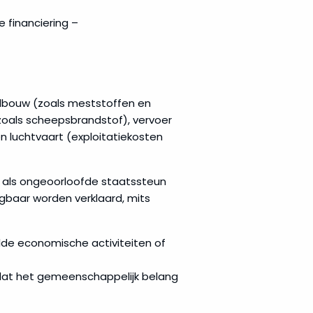
e financiering –
andbouw (zoals meststoffen en
(zoals scheepsbrandstof), vervoer
n luchtvaart (exploitatiekosten
or als ongeoorloofde staatssteun
baar worden verklaard, mits
lde economische activiteiten of
dat het gemeenschappelijk belang