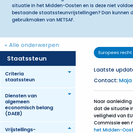
situatie in het Midden-Oosten en is deze niet vold
bestaande staatssteunvrijstellingen? Dan kunnen 
gebruikmaken van METSAF.
« Alle onderwerpen
Europees recht
Staatssteun
Laatste updat
Criteria
Toggle menu
staatssteun
Contact:
Maja
Diensten van
Toggle menu
Naar aanleiding
algemeen
economisch belang
dat de situatie i
(DAEB)
veiligheid van E
Commissie een m
Vrijstellings­
Toggle menu
het Midden-Oos