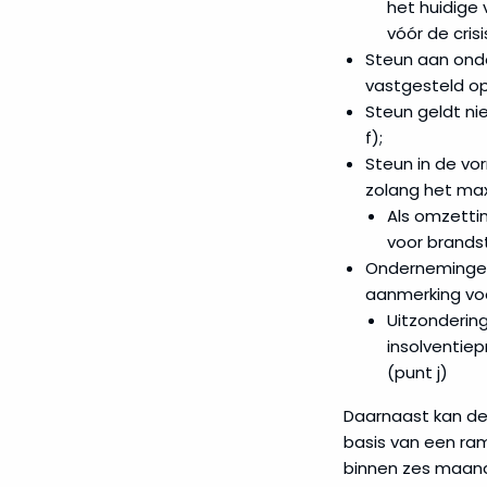
het huidige
vóór de crisi
Steun aan onde
vastgesteld op
Steun geldt ni
f);
Steun in de vor
zolang het max
Als omzettin
voor brands
Ondernemingen d
aanmerking voo
Uitzondering
insolventie
(punt j)
Daarnaast kan de
basis van een ra
binnen zes maand