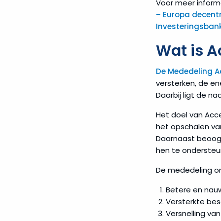
Voor meer informa
– Europa decent
Investeringsban
Wat is A
De Mededeling A
versterken, de en
Daarbij ligt de na
Het doel van Acce
het opschalen va
Daarnaast beoogt
hen te ondersteu
De mededeling o
Betere en nauw
Versterkte be
Versnelling va