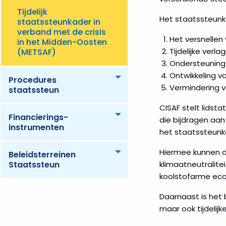
Tijdelijk
Het staatssteunka
staatssteunkader in
verband met de crisis
Het versnellen
in het Midden-Oosten
Tijdelijke verl
(METSAF)
Ondersteuning 
Ontwikkeling v
Procedures
Toggle menu
Vermindering va
staatssteun
CISAF stelt lidst
Financierings­
Toggle menu
die bijdragen aa
instrumenten
het staatssteunk
Hiermee kunnen d
Beleidsterreinen
Toggle menu
klimaatneutralite
Staatssteun
koolstofarme eco
Daarnaast is het 
maar ook tijdelijk