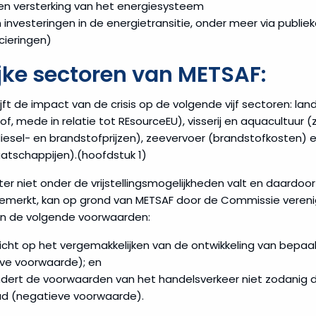
en versterking van het energiesysteem
 investeringen in de energietransitie, onder meer via publiek
cieringen)
jke sectoren van METSAF:
jft de impact van de crisis op de volgende vijf sectoren: l
, mede in relatie tot REsourceEU), visserij en aquacultuur 
diesel- en brandstofprijzen), zeevervoer (brandstofkosten) e
atschappijen).(hoofdstuk 1)
ter niet onder de vrijstellingsmogelijkheden valt en daardo
merkt, kan op grond van METSAF door de Commissie verenig
n de volgende voorwaarden:
richt op het vergemakkelijken van de ontwikkeling van bepaa
ieve voorwaarde); en
dert de voorwaarden van het handelsverkeer niet zodanig 
d (negatieve voorwaarde).