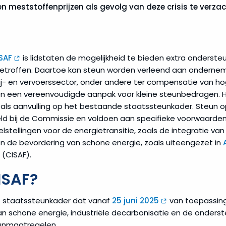
n meststoffenprijzen als gevolg van deze crisis te verzac
SAF
is lidstaten de mogelijkheid te bieden extra onderste
 getroffen. Daartoe kan steun worden verleend aan onderne
ij- en vervoerssector, onder andere ter compensatie van ho
en een vereenvoudigde aanpak voor kleine steunbedragen. He
n als aanvulling op het bestaande staatssteunkader. Steun
 bij de Commissie en voldoen aan specifieke voorwaarden. 
doelstellingen voor de energietransitie, zoals de integratie 
n de bevordering van schone energie, zoals uiteengezet in
(CISAF).
ISAF?
e staatssteunkader dat vanaf
25 juni 2025
van toepassing i
an schone energie, industriële decarbonisatie en de onders
eunmaatregelen.