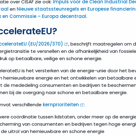
tie over CISAF zie ook:
Impuls voor de Clean Industrial D
raal
en
Nieuwe staatssteunregels en Europese financieri
k en Commissie – Europa decentraal
.
ccelerateEU?
ccelerateEU (EU/2026/370)
, beschrijft maatregelen om d
ergietransitie te versnellen en de afhankelijkheid van fossie
druk op betaalbare, veilige en schone energie.
lerateEU is het versterken van de energie-unie door het be
n hernieuwbare energie en het ontwikkelen van betaalbare
 de mededeling consumenten en bedrijven te beschermen t
nen bij de overgang naar schone en betaalbare energie.
mvat verschillende
kernprioriteiten
:
ere coördinatie tussen lidstaten, onder meer op de energi
scherming van consumenten en bedrijven tegen hoge energi
n de uitrol van hernieuwbare en schone energie