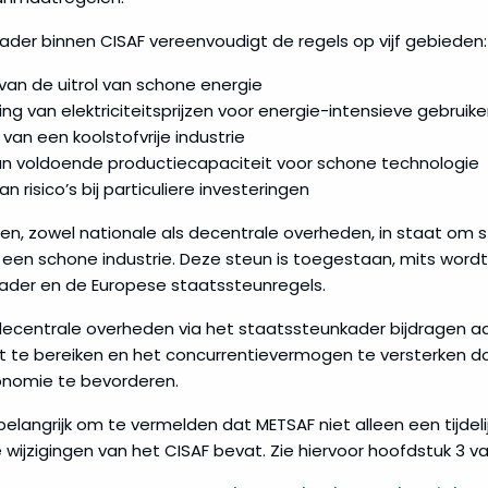
der binnen CISAF vereenvoudigt de regels op vijf gebieden:
 van de uitrol van schone energie
aging van elektriciteitsprijzen voor energie-intensieve gebruike
van een koolstofvrije industrie
an voldoende productiecapaciteit voor schone technologie
n risico’s bij particuliere investeringen
aten, zowel nationale als decentrale overheden, in staat om 
n een schone industrie. Deze steun is toegestaan, mits wor
ader en de Europese staatssteunregels.
ecentrale overheden via het staatssteunkader bijdragen aa
it te bereiken en het concurrentievermogen te versterken do
nomie te bevorderen.
belangrijk om te vermelden dat METSAF niet alleen een tijdeli
e wijzigingen van het CISAF bevat. Zie hiervoor hoofdstuk 3 v