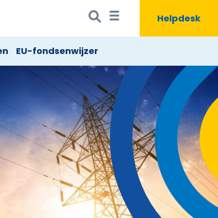
Zoeken
Zoekbutton
Helpdesk
naar:
en
EU-fondsenwijzer