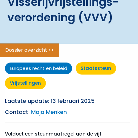
Visserijvrijstellings­
Diensten
verordening (VVV)
van
algemeen
economisch
belang
(DAEB)
Dossier overzicht >>
Altmark-
arrest
Europees recht en beleid
Staatssteun
Staatssteunregels
Vrijstellingen
DAEB
Laatste update: 13 februari 2025
DAEB
Aanwijzingsbesluit
Contact:
Maja Menken
/
Toewijzingsbesluit
Voldoet een steunmaatregel aan de vijf