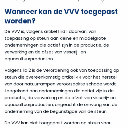
Groepsvrijstellings­
Wanneer kan de VVV toegepast
verordening
Vervoer
worden?
(TBER)
De VVV is, volgens artikel 1 lid 1 daarvan, van
toepassing op steun aan kleine en middelgrote
Tijdelijk
ondernemingen die actief zijn in de productie, de
staatssteunkader
in
verwerking en de afzet van visserij- en
verband
aquacultuurproducten.
met
de
Volgens lid 2 is de Verordening ook van toepassing op
crisis
steun die overeenkomstig artikel 44 voor het herstel
in
van door natuurrampen veroorzaakte schade wordt
het
toegekend aan ondernemingen die actief zijn in de
Midden-
Oosten
productie, de verwerking en de afzet van visserij- en
(METSAF)
aquacultuurproducten, ongeacht de omvang van de
onderneming van de begunstigde van de steun.
Procedures
De VVV kan niet toegepast worden op steun voor
staatssteun