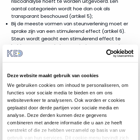
risicoanalyse hoeft te worden uitgevoerd. Een
kennisgeven?
aantal categorieën wordt hoe dan ook als
transparant beschouwd (artikel 5);
Financierings­
Bij de meeste vormen van steunverlening moet er
instrumenten
sprake zijn van een stimulerend effect (artikel 6).
Steun wordt geacht een stimulerend effect te
Subsidies
hebben wanneer de begunstigde ervan, voordat
de werkzaamheden aan het project of de activiteit
aanvangen, bij de betrokken lidstaat een
Leningen
schriftelijke steunaanvraag heeft ingediend;
Deze website maakt gebruik van cookies
Er wordt uitgegaan van brutobedragen, dus voor
Garanties
aftrek van de belasting. In het geval er geen sprake
We gebruiken cookies om inhoud te personaliseren, om
is van een subsidie moet het brutosubsidie-
functies voor sociale media te bieden en om ons
Risicokapitaal
equivalent (
BSE
) gebruikt worden (artikel 7). Voor
websiteverkeer te analyseren. Ook worden er cookies
bijzondere vormen van steun gelden nog overige
geplaatst door derde partijen voor sociale media en
Staatssteun
voorwaarden die in dit artikel zijn terug te vinden.
analyse. Deze derden kunnen deze gegevens
calculator
Voor het berekenen van het steunelement kan
combineren met andere informatie die u aan ze heeft
gebruik worden gemaakt van de
Staatssteun
verstrekt of die ze hebben verzameld op basis van uw
Calculator
van Kenniscentrum Europa Decentraal;
Revolverende
gebruik van hun services. Dit cookie-menu bevindt zich