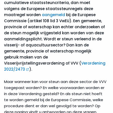
Vrijstellings­
cumulatieve staatssteuncriteria, dan moet
mogelijkheden
volgens de Europese staatssteunregels deze
maatregel worden
aangemeld
bij de Europese
De-
Commissie (artikel 108 lid 3 VwEU). Een gemeente,
minimis­
provincie of waterschap kan echter onderzoeken of
verordeningen
de steun mogelijk vrijgesteld kan worden van deze
aanmeldingsplicht. Wordt er steun verleend in de
Algemene
visserij- of aquacultuursector? Dan kan de
Groepsvrijstellings­
gemeente, provincie of waterschap mogelijk
verordening
gebruik maken van de
(AGVV)
Visserijvrijstellingsverordening of VVV (
Verordening
2022/2473
).
Landbouwvrijstellings­
verordening
Maar wanneer kan voor steun aan deze sector de VVV
(LVV)
toegepast worden? En welke voorwaarden worden er
in deze Verordening gesteld? En als steun niet hoeft
Visserijvrijstellings­
te worden gemeld bij de Europese Commissie, welke
verordening
procedure dient er dan wel gevolgd te worden? Op
(VVV)
deze pagina vindt u antwoorden op deze vragen.