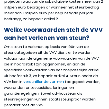
projecten waarvan de subsidiabele kosten meer dan 2
miljoen euro bedragen of wanneer het steunbedrag
De-
meer dan 1 miljoen euro per begunstigde per jaar
minimisregister
bedraagt, zo bepaalt artikel 2.
Formele
Welke voorwaarden stelt de VVV
(onderzoeks)procedure
aan het verlenen van steun?
Kennisgevingsprocedure
Om steun te verlenen op basis van één van de
steuncategorieën uit de VVV dient er te worden
voldaan aan de algemene voorwaarden van de VVV,
Kennisgevingsbericht
formulier
die in hoofdstuk 1 zijn opgenomen, en aan de
specifieke voorwaarden van het toepasselijke artikel
uit hoofdstuk 3, zo bepaalt artikel 4. Steun onder de
Klachtprocedure
VVV kan in
verschillende vormen
toegepast worden,
waaronder rentesubsidies, leningen en
Meldingsprocedure
garantieregelingen. Zowel ad-hocsteun als
steunregelingen kunnen staatssteunproof worden
Non-
gemaakt met de VVV.
notificéprocedure