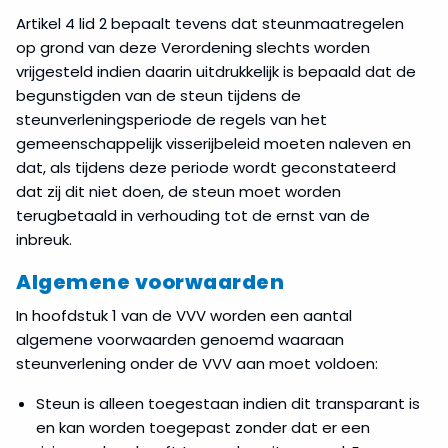
(onrechtmatig
Artikel 4 lid 2 bepaalt tevens dat steunmaatregelen
verleende
op grond van deze Verordening slechts worden
steun)
vrijgesteld indien daarin uitdrukkelijk is bepaald dat de
begunstigden van de steun tijdens de
Rapportages
steunverleningsperiode de regels van het
gemeenschappelijk visserijbeleid moeten naleven en
Risico
dat, als tijdens deze periode wordt geconstateerd
niet-
dat zij dit niet doen, de steun moet worden
naleving
terugbetaald in verhouding tot de ernst van de
inbreuk.
Terugvordering
van
Algemene voorwaarden
steun
In hoofdstuk 1 van de VVV worden een aantal
algemene voorwaarden genoemd waaraan
Transparantie
steunverlening onder de VVV aan moet voldoen:
Steun is alleen toegestaan indien dit transparant is
Waar
melden
en kan worden toegepast zonder dat er een
en