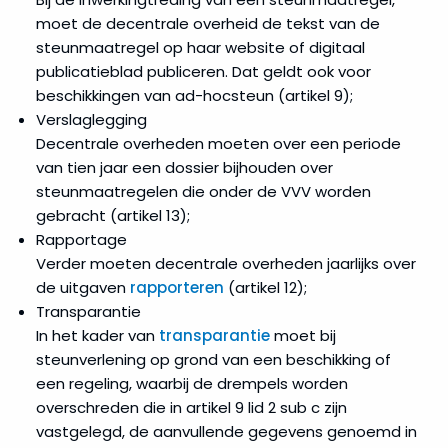
steun
moet de decentrale overheid de tekst van de
steunmaatregel op haar website of digitaal
Ruimtelijke
publicatieblad publiceren. Dat geldt ook voor
ordening
beschikkingen van ad-hocsteun (artikel 9);
Verslaglegging
Sociaal
Decentrale overheden moeten over een periode
domein
van tien jaar een dossier bijhouden over
&
steunmaatregelen die onder de VVV worden
zorg
gebracht (artikel 13);
Rapportage
Sociale
Verder moeten decentrale overheden jaarlijks over
en
de uitgaven
rapporteren
(artikel 12);
betaalbare
huisvesting
Transparantie
In het kader van
transparantie
moet bij
steunverlening op grond van een beschikking of
Sport
een regeling, waarbij de drempels worden
overschreden die in artikel 9 lid 2 sub c zijn
Staatssteun
vastgelegd, de aanvullende gegevens genoemd in
en