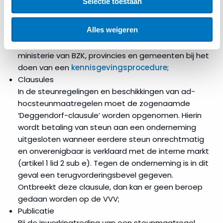
Selectie toestaan
omroepen
datum van de verlening van de adhoc-steun of de
inwerkingtreding van de steunregeling worden
Natuurbeheer
Alles weigeren
kennisgegeven (artikel 11). Kenniscentrum Europa
Decentraal
ondersteunt
, in opdracht van het
ministerie van BZK, provincies en gemeenten bij het
Onderwijs
&
doen van een
kennisgevingsprocedure
;
Opleiding
Clausules
In de steunregelingen en beschikkingen van ad-
Onderzoek,
hocsteunmaatregelen moet de zogenaamde
ontwikkeling
‘Deggendorf-clausule’ worden opgenomen. Hierin
en
wordt betaling van steun aan een onderneming
innovatie
uitgesloten wanneer eerdere steun onrechtmatig
(O&O&I)
en onverenigbaar is verklaard met de interne markt
(artikel 1 lid 2 sub e). Tegen de onderneming is in dit
Reddings-
geval een terugvorderingsbevel gegeven.
en
Ontbreekt deze clausule, dan kan er geen beroep
herstructureringssteun
gedaan worden op de VVV;
Publicatie
Regionale
Bij de inwerkingtreding van een steunmaatregel,