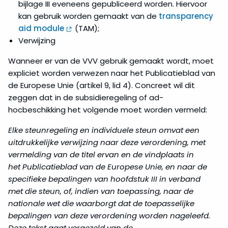
bijlage III eveneens gepubliceerd worden. Hiervoor
lokale
initiatieven
kan gebruik worden gemaakt van de
transparency
voor
aid module
(TAM);
energietransitie
Verwijzing
Wanneer er van de VVV gebruik gemaakt wordt, moet
Steun
voor
expliciet worden verwezen naar het Publicatieblad van
het
de Europese Unie (artikel 9, lid 4). Concreet wil dit
MKB
zeggen dat in de subsidieregeling of ad-
of
hocbeschikking het volgende moet worden vermeld:
KMO
Elke steunregeling en individuele steun omvat een
Steun
uitdrukkelijke verwijzing naar deze verordening, met
voor
vermelding van de titel ervan en de vindplaats in
milieubescherming
het Publicatieblad van de Europese Unie, en naar de
specifieke bepalingen van hoofdstuk III in verband
Vervoer
met die steun, of, indien van toepassing, naar de
nationale wet die waarborgt dat de toepasselijke
bepalingen van deze verordening worden nageleefd.
Visserij
Deze tekst gaat vergezeld van de