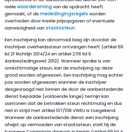
reële
waarderaming
van de opdracht heeft
gemaakt, of de
mededingingsregels
worden
overtreden door irreële prijsopgaven of eventuele
aanwezigheid van
staatssteun
.
Een inschrijving kan abnormaal laag zijn doordat de
inschrijver overheidssteun ontvangen heeft (artikel 69
lid 2f Richtlijn 2014/24 en artikel 2.116 lid 6
Aanbestedingswet 2012). Wanneer sprake is van
onrechtmatige steun, kan de inschrijving op deze
grond worden afgewezen. Een inschrijving mag echter
pas worden afgewezen wanneer de inschrijver
desgevraagd niet binnen de door de aanbestedende
dienst bepaalde (voldoende lange) termijn kan
aantonen dat de betrokken steun rechtmatig en dus
niet in strijd met artikel 107/108 VWEU is toegekend.
Wanneer de aanbestedende dienst een inschrijving
afwijst op vermoeden van staatssteun, stelt hij de
Europese Commissie daarvan in kennis (artikel 69 lid 4