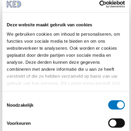
levenscycluskosten berekent. In artikel 2.115a
Aanbestedingswet 2012 is opgenomen dat
levenscycluskosten betrekking hebben op kosten
gedurende de levenscyclus van een product, dienst of
Deze website maakt gebruik van cookies
werk zoals bepaald in sub a en sub b van hetzelfde
We gebruiken cookies om inhoud te personaliseren, om
artikel. Voorts dient de aanbestedende dienst
functies voor sociale media te bieden en om ons
rekening te houden met de bepalingen in lid 2 en 3
websiteverkeer te analyseren. Ook worden er cookies
van artikel 2.115a Aanbestedingswet 2012, welke onder
geplaatst door derde partijen voor sociale media en
andere betrekking hebben op de raming van de
analyse. Deze derden kunnen deze gegevens
kosten en aan welke voorwaarden de aanbestede
combineren met andere informatie die u aan ze heeft
dienst verder aan moet voldoen.
verstrekt of die ze hebben verzameld op basis van uw
gebruik van hun services. Dit cookie-menu bevindt zich
Verschil tussen gunningscriteria
nog in de testfase.
en selectiecriteria
Toestemmingsselectie
Noodzakelijk
Selectiecriteria hebben betrekking op de inschrijver en
hebben als doel om inschrijvers die doorgaan naar de
gunningsfase te beperken. Gunningscriteria hebben
Voorkeuren
daarentegen betrekking op het voorwerp van de