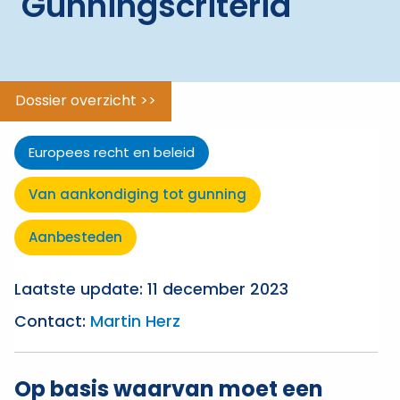
Gunningscriteria
tot
gunning
ggle menu
Verantwoord
aanbesteden
Dossier overzicht >>
ggle menu
Beleidsterreinen
Europees recht en beleid
ggle menu
Uitzonderingen
Van aankondiging tot gunning
Aanbesteden
Laatste update: 11 december 2023
Contact:
Martin Herz
Op basis waarvan moet een