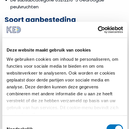
peulvruchten
Soort aanbesteding
Formeel zegt de lijst met CPV-codes niets over de
vraag of een overheidsopdracht kwalificeert als werk,
levering of dienst. De lijst is bedoeld om de opdracht -
Deze website maakt gebruik van cookies
die op grond van
Richtlijn 2014/24
is
gekwalificeerd- het juiste naamkaartje mee te geven
We gebruiken cookies om inhoud te personaliseren, om
ter herkenning bij openbare aanbesteding. De
functies voor sociale media te bieden en om ons
systematiek van de CPV kan daarentegen een
websiteverkeer te analyseren. Ook worden er cookies
indicatie van het soort aanbesteding geven en
geplaatst door derde partijen voor sociale media en
daarmee dienen als hulpmiddel bij het bepalen van de
analyse. Deze derden kunnen deze gegevens
aard van de aanbesteding.
combineren met andere informatie die u aan ze heeft
verstrekt of die ze hebben verzameld op basis van uw
Werking van de CPV-code
gebruik van hun services. Dit cookie-menu bevindt zich
nog in de testfase.
Aanbestedende diensten zijn op grond van artikel 23
van Richtlijn 2014/24 verplicht om bij de aanbesteding
Toestemmingsselectie
Noodzakelijk