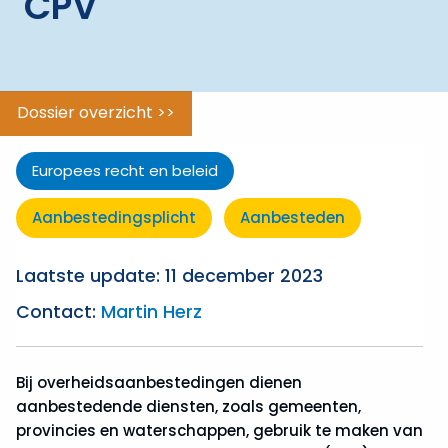
CPV
tot
gunning
ggle menu
Verantwoord
aanbesteden
Dossier overzicht >>
ggle menu
Beleidsterreinen
Europees recht en beleid
ggle menu
Uitzonderingen
Aanbestedingsplicht
Aanbesteden
Laatste update: 11 december 2023
Contact:
Martin Herz
Bij overheidsaanbestedingen dienen
aanbestedende diensten, zoals gemeenten,
provincies en waterschappen, gebruik te maken van