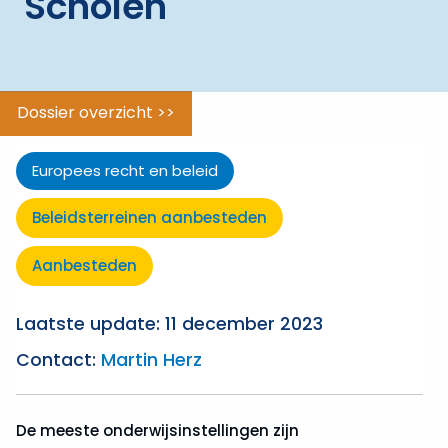
Scholen
tot
gunning
ggle menu
Verantwoord
aanbesteden
Dossier overzicht >>
ggle menu
Beleidsterreinen
Europees recht en beleid
ggle menu
Uitzonderingen
Beleidsterreinen aanbesteden
Aanbesteden
Laatste update: 11 december 2023
Contact:
Martin Herz
De meeste onderwijsinstellingen zijn