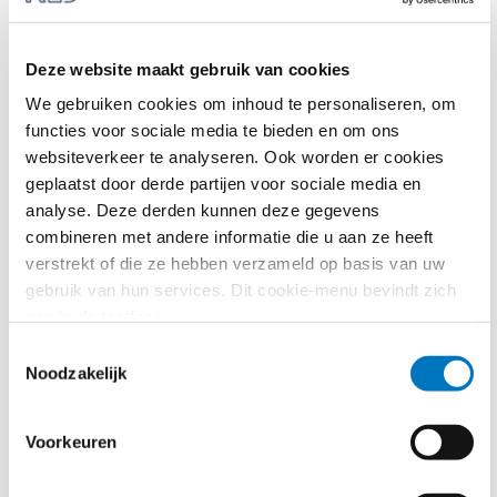
organisatie. Het komt ook voor dat de
inkoopbevoegdheid belegd is bij een overkoepelende
stichting of vereniging, of in het geval van openbare
Deze website maakt gebruik van cookies
scholen een gemeente.
We gebruiken cookies om inhoud te personaliseren, om
functies voor sociale media te bieden en om ons
Gemeenten zijn verantwoordelijk voor de huisvesting
websiteverkeer te analyseren. Ook worden er cookies
van scholen in het basisonderwijs, voortgezet
geplaatst door derde partijen voor sociale media en
onderwijs en speciaal onderwijs. Instellingen aan het
analyse. Deze derden kunnen deze gegevens
beroepsonderwijs, de volwasseneneducatie en het
combineren met andere informatie die u aan ze heeft
hoger onderwijs zijn zelf verantwoordelijk voor hun
verstrekt of die ze hebben verzameld op basis van uw
huisvesting.
gebruik van hun services. Dit cookie-menu bevindt zich
Bouwheerschap
nog in de testfase.
Bij nieuwbouw en renovatie van scholen is het
Toestemmingsselectie
Noodzakelijk
uitgangspunt dat het schoolbestuur de bouwheer is,
tenzij iets anders is afgesproken. Het is mogelijk dat
de gemeente de taak van bouwheer op zich neemt
Voorkeuren
of dat het bouwheerschap gedeeld wordt. Hiervoor
dienen het schoolbestuur en de gemeente schriftelijk