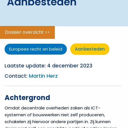
Aanbesteden
Aanbestedingsplicht
Aanbestedende
Dossier overzicht >>
dienst
Publiekrechtelijke
Europees recht en beleid
Aanbesteden
instelling
Laatste update: 4 december 2023
Speciale
Contact:
Martin Herz
sectoren
Overheidsopdracht
Achtergrond
Gemengde
Omdat decentrale overheden zaken als ICT-
opdracht
systemen of bouwwerken niet zelf produceren,
schakelen zij hiervoor andere partijen in. Zij kunnen
Subsidies