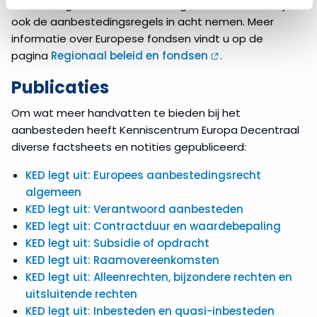
financiering vanuit de EU ontvangen moeten daarbij
Openbare
ook de aanbestedingsregels in acht nemen. Meer
procedure
informatie over Europese fondsen vindt u op de
pagina
Regionaal beleid en fondsen
.
Niet-
openbare
Publicaties
procedure
Om wat meer handvatten te bieden bij het
aanbesteden heeft Kenniscentrum Europa Decentraal
Concurrentiegerichte
dialoog
diverse factsheets en notities gepubliceerd:
KED legt uit: Europees aanbestedingsrecht
Mededingingsprocedure
algemeen
met
KED legt uit: Verantwoord aanbesteden
onderhandeling
KED legt uit: Contractduur en waardebepaling
KED legt uit: Subsidie of opdracht
Procedure
KED legt uit: Raamovereenkomsten
voor
KED legt uit: Alleenrechten, bijzondere rechten en
onderhandeling
zonder
uitsluitende rechten
bekendmaking
KED legt uit: Inbesteden en quasi-inbesteden