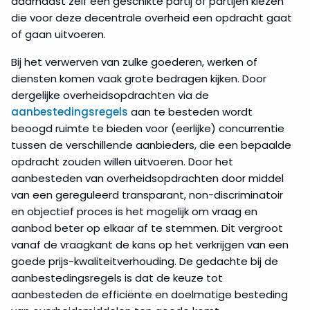
daarnaast zelf een geschikte partij of partijen kiezen
en
die voor deze decentrale overheid een opdracht gaat
overheidsopdrachten
of gaan uitvoeren.
Bij het verwerven van zulke goederen, werken of
Werk,
levering
diensten komen vaak grote bedragen kijken. Door
of
dergelijke overheidsopdrachten via de
dienst
aanbestedingsregels
aan te besteden wordt
beoogd ruimte te bieden voor (eerlijke) concurrentie
CPV
tussen de verschillende aanbieders, die een bepaalde
opdracht zouden willen uitvoeren. Door het
aanbesteden van overheidsopdrachten door middel
Concessies
van een gereguleerd transparant, non-discriminatoir
en objectief proces is het mogelijk om vraag en
Drempelwaarden
aanbod beter op elkaar af te stemmen. Dit vergroot
voor
vanaf de vraagkant de kans op het verkrijgen van een
aanbestedingen
goede prijs-kwaliteitverhouding. De gedachte bij de
aanbestedingsregels is dat de keuze tot
Sociale
aanbesteden de efficiënte en doelmatige besteding
en