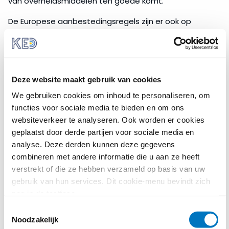
andere
van overheidsmiddelen ten goede komt.
specifieke
diensten
De Europese aanbestedingsregels zijn er ook op
gericht om aanbesteders in staat te stellen beter
gebruik te maken van overheidsopdrachten, ter
Accountantscontrole
ondersteuning van gemeenschappelijke
op
rechtmatigheid
maatschappelijke doelen of beleidsdoelen zoals
van
Deze website maakt gebruik van cookies
duurzaamheid en innovatie. Tot slot maken het
aanbestedingen
Europese aanbestedingsbeleid en -regelgeving deel
We gebruiken cookies om inhoud te personaliseren, om
uit van de algemene doelstelling van de Europese
functies voor sociale media te bieden en om ons
Toegang
Unie om één goed functionerende, interne markt te
websiteverkeer te analyseren. Ook worden er cookies
derde
creëren.
geplaatst door derde partijen voor sociale media en
landen
analyse. Deze derden kunnen deze gegevens
tot
Regelgeving
combineren met andere informatie die u aan ze heeft
Europese
aanbestedingen
verstrekt of die ze hebben verzameld op basis van uw
Decentrale overheden die overheidsopdrachten
gebruik van hun services. Dit cookie-menu bevindt zich
vergeven, krijgen te maken met de Europese
nog in de testfase.
Voorbereiding
aanbestedingsrichtlijnen:
aanbesteding
Toestemmingsselectie
Richtlijn 2014/23
(van toepassing op
Noodzakelijk