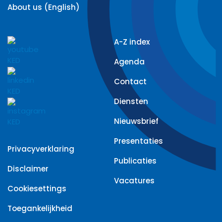
About us (English)
Uitsluitingsgronden
A-Z index
Selectiecriteria
Agenda
Gunningscriteria
Contact
Wezenlijke
Diensten
wijziging
Nieuwsbrief
Rechtsbescherming
Presentaties
Privacyverklaring
Publicaties
Verordening
Disclaimer
Buitenlandse
Vacatures
Subsidies
Cookiesettings
Toegankelijkheid
Verantwoord
aanbesteden