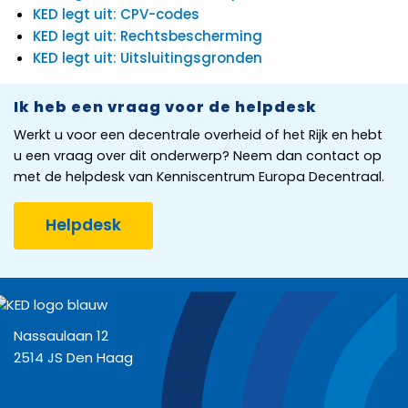
KED legt uit: CPV-codes
KED legt uit: Rechtsbescherming
Innovatiepartnerschap
KED legt uit: Uitsluitingsgronden
Prijsvragen
Ik heb een vraag voor de helpdesk
Werkt u voor een decentrale overheid of het Rijk en hebt
Van
aankondiging
u een vraag over dit onderwerp? Neem dan contact op
tot
met de helpdesk van Kenniscentrum Europa Decentraal.
gunning
Helpdesk
E-
aanbesteden
Privacy
Nassaulaan 12
Aankondigen
2514 JS Den Haag
en
bekendmaken