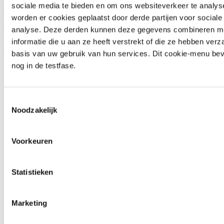
sociale media te bieden en om ons websiteverkeer te analy
Aanbestedingsplicht
worden er cookies geplaatst door derde partijen voor social
Wanneer decentrale overheden moeten beoordelen of zij een
analyse. Deze derden kunnen deze gegevens combineren m
Europese aanbestedingsplicht hebben bij gebiedsgebonden PPS-
informatie die u aan ze heeft verstrekt of die ze hebben ver
projecten, moeten zij rekening houden met onder andere de
basis van uw gebruik van hun services. Dit cookie-menu bev
volgende vragen:
nog in de testfase.
In hoeverre is er sprake van een
overheidsopdracht
? Is er
bijvoorbeeld sprake van een aanbestedende dienst – een
overheidsinstantie of publiekrechtelijke instelling – die een
Toestemmingsselectie
opdracht verstrekt aan een opdrachtnemende
partij/ondernemer? En is daarbij sprake van een opdracht voor
Noodzakelijk
een
werk, levering of dienst
?
Hoe kan een decentrale overheid marktpartijen die deelnemen
in een PPS selecteren?
Voorkeuren
In hoeverre is de grondexploitatie of het grondeigendom van
invloed op de aanbestedingsplicht? Kan er bijvoorbeeld door
betrokken particuliere partijen ook een beroep op zelfrealisatie
Statistieken
worden gedaan, waardoor een aanbesteding achterwege kan
blijven?
Marketing