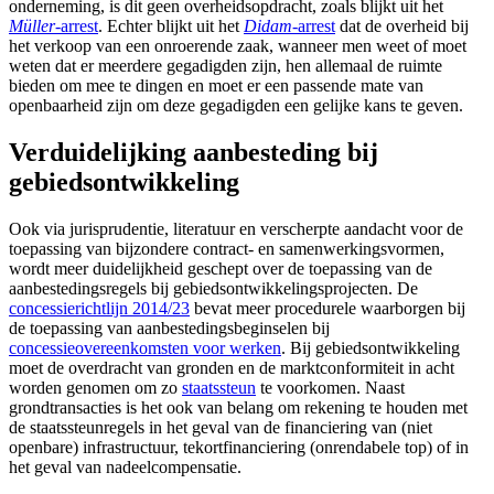
onderneming, is dit geen overheidsopdracht, zoals blijkt uit het
Müller
-arrest
. Echter blijkt uit het
Didam
-arrest
dat de overheid bij
het verkoop van een onroerende zaak, wanneer men weet of moet
weten dat er meerdere gegadigden zijn, hen allemaal de ruimte
bieden om mee te dingen en moet er een passende mate van
openbaarheid zijn om deze gegadigden een gelijke kans te geven.
Verduidelijking aanbesteding bij
gebiedsontwikkeling
Ook via jurisprudentie, literatuur en verscherpte aandacht voor de
toepassing van bijzondere contract- en samenwerkingsvormen,
wordt meer duidelijkheid geschept over de toepassing van de
aanbestedingsregels bij gebiedsontwikkelingsprojecten. De
concessierichtlijn 2014/23
bevat meer procedurele waarborgen bij
de toepassing van aanbestedingsbeginselen bij
concessieovereenkomsten voor werken
. Bij gebiedsontwikkeling
moet de overdracht van gronden en de marktconformiteit in acht
worden genomen om zo
staatssteun
te voorkomen. Naast
grondtransacties is het ook van belang om rekening te houden met
de staatssteunregels in het geval van de financiering van (niet
openbare) infrastructuur, tekortfinanciering (onrendabele top) of in
het geval van nadeelcompensatie.