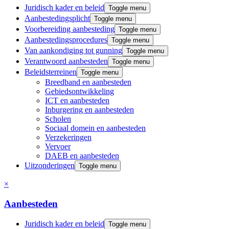
Juridisch kader en beleid
Toggle menu
Aanbestedingsplicht
Toggle menu
Voorbereiding aanbesteding
Toggle menu
Aanbestedings­procedures
Toggle menu
Van aankondiging tot gunning
Toggle menu
Verantwoord aanbesteden
Toggle menu
Beleidsterreinen
Toggle menu
Breedband en aanbesteden
Gebiedsontwikkeling
ICT en aanbesteden
Inburgering en aanbesteden
Scholen
Sociaal domein en aanbesteden
Verzekeringen
Vervoer
DAEB en aanbesteden
Uitzonderingen
Toggle menu
×
Aanbesteden
Juridisch kader en beleid
Toggle menu