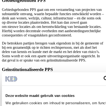
Gebiedsgebonden PPS
Gebiedsgebonden PPS gaat om een verzameling van projecten van
substantiële omvang, waarin bepaalde functies ontwikkeld worden –
denk aan wonen, welzijn, cultuur, infrastructuur – en die soms ook
op diverse locaties plaatsvinden. Het kan dan zowel gaan
om nieuwe locaties als om herontwikkeling van bestaande locaties.
Hierbij worden decentrale overheden met aanbestedingsrechtelijke
consequenties of vraagstukken geconfronteerd.
De betrokken partijen brengen vaak eigendom in bij de gemeente of
bij een gezamenlijk op te richten rechtspersoon, met als doel het
delen van kennis en kunde met de markt en het delen van risico’s.
Soms wordt er ook een aparte uitvoeringsorganisatie opgericht. In
dat geval is er sprake van een geïnstitutionaliseerde PPS.
Geïnstitutionaliseerde PPS
PPS bij gebiedsontwikkelingsprojecten van decentrale overheden
hebben steeds vaker de vorm van een geïnstitutionaliseerde PPS.
Onder geïnstitutionaliseerde PPS verstaat de Europese Commissie
een samenwerking tussen publieke en private partners die een
Deze website maakt gebruik van cookies
entiteit met gemengd kapitaal oprichten voor de uitvoering van
overheidsopdrachten of concessieovereenkomsten.
We gebruiken cookies om inhoud te personaliseren, om funct